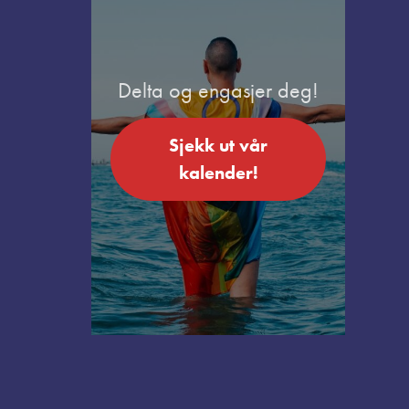
Delta og engasjer deg!
Sjekk ut vår
kalender!