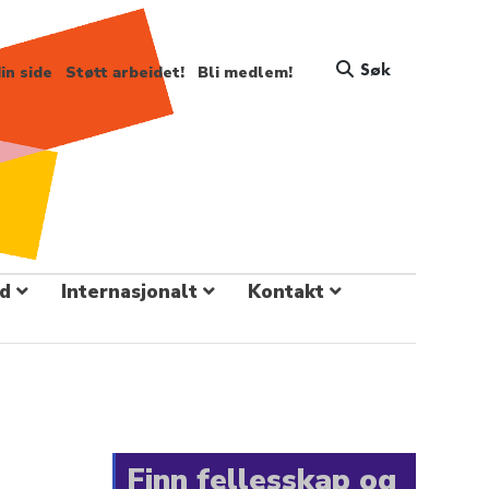
Søk
in side
Støtt arbeidet!
Bli medlem!
d
Internasjonalt
Kontakt
Finn fellesskap og