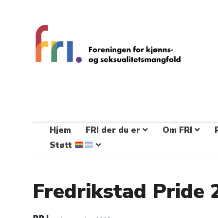
FRI – foreningen for kjønns- og
seksualitetsmangfold
STÅ OPP FOR RETTEN TIL Å VÆRE FRI
Hjem
FRI der du er
Om FRI
Støtt
Fredrikstad Pride 