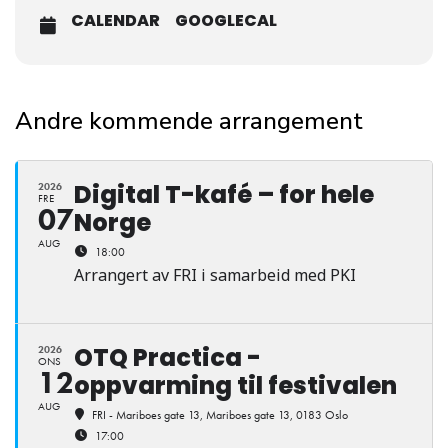
CALENDAR
GOOGLECAL
Andre kommende arrangement
Digital T-kafé – for hele
2026
FRE
07
Norge
AUG
18:00
Arrangert av FRI i samarbeid med PKI
OTQ Practica -
2026
ONS
12
oppvarming til festivalen
AUG
FRI - Mariboes gate 13
, Mariboes gate 13, 0183 Oslo
17:00