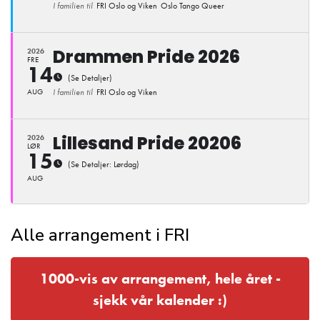
I familien til
FRI Oslo og Viken
Oslo Tango Queer
Drammen Pride 2026
2026
FRE
14
(Se Detaljer)
AUG
I familien til
FRI Oslo og Viken
Lillesand Pride 20206
2026
LØR
15
(Se Detaljer: Lørdag)
AUG
Alle arrangement i FRI
1000-vis av arrangement, hele året -
sjekk vår kalender :)