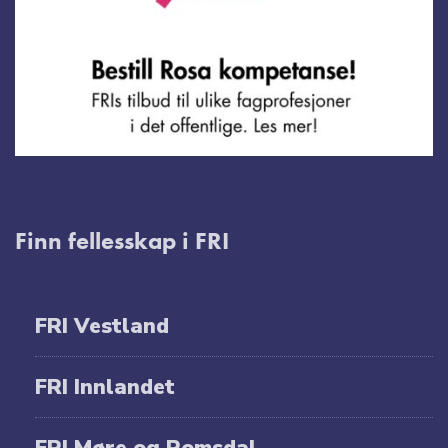
Finn fellesskap i FRI
FRI Vestland
FRI Innlandet
FRI Møre og Romsdal