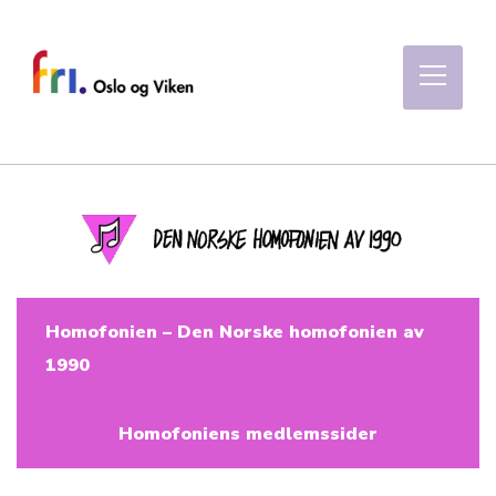
Homofonien – Den Norske homofonien av
1990
Homofoniens medlemssider