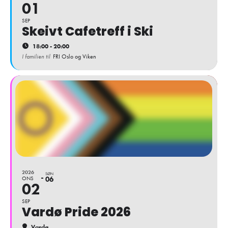
01
SEP
Skeivt Cafetreff i Ski
18:00 - 20:00
I familien til
FRI Oslo og Viken
2026
SØN
ONS
06
02
SEP
Vardø Pride 2026
Vardø