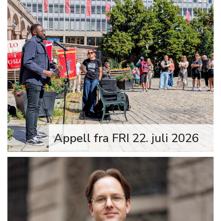
– Det er hjerteskjærende at vold igjen
har rammet et arrangement hvor vi
feirer friheten, menneskeverdet og
det åpne og…
Appell fra FRI 22. juli 2026
Onsdag 22. juli 2026 markerte LO i
Oslo 15-årsdagen for terroren på
Utøya og i regjeringskvartalet. Leder
av FRI, Stephen Adom, var en av