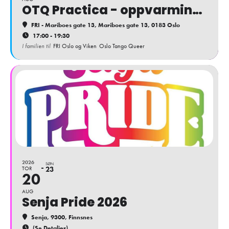
OTQ Practica - oppvarming til festivalen
FRI - Mariboes gate 13
, Mariboes gate 13, 0183 Oslo
17:00 - 19:30
I familien til
FRI Oslo og Viken
Oslo Tango Queer
2026
SØN
TOR
23
20
AUG
Senja Pride 2026
Senja
, 9300, Finnsnes
(Se Detaljer)