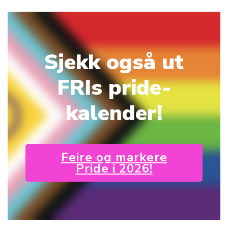
Sjekk også ut
FRIs pride-
kalender!
Feire og markere
Pride i 2026!