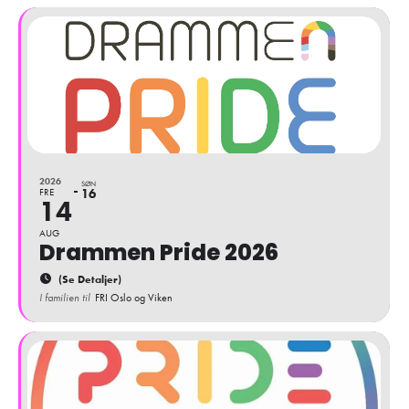
2026
SØN
FRE
16
14
AUG
Drammen Pride 2026
(Se Detaljer)
I familien til
FRI Oslo og Viken