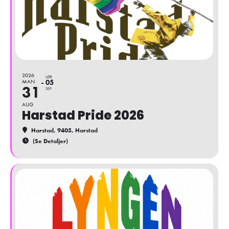
2026
LØR
MAN
05
31
SEP
AUG
Harstad Pride 2026
Harstad
, 9405, Harstad
(Se Detaljer)