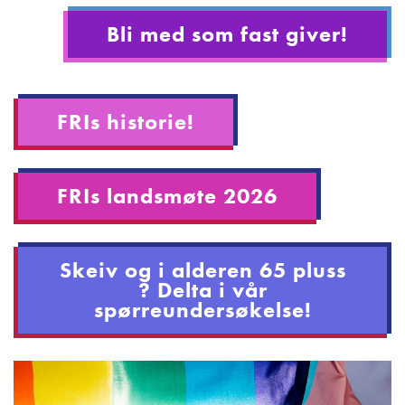
Bli med som fast giver!
FRIs historie!
FRIs landsmøte 2026
Skeiv og i alderen 65 pluss
? Delta i vår
spørreundersøkelse!