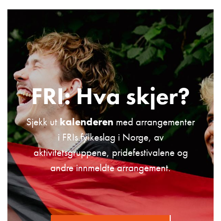
FRI: Hva skjer?
Sjekk ut
kalenderen
med arrangementer
i FRIs fylkeslag i Norge, av
aktivitetsgruppene, pridefestivalene og
andre innmeldte arrangement.