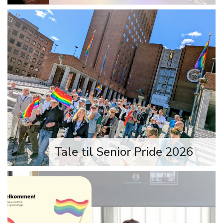
Tale til alle skeive – og spesielt i dag
til alle transpersoner, ved Stephen
Adom, leder av FRI. På regjeringens
mottakelse i forbindelse med Oslo
Pride, 23. juni 2026.
Tale til Senior Pride 2026
Senior Pride ble for sjette året på rad
arrangert i dag, torsdag 18. juni. Se
bilder og les FRIs tale til seniorene
2026.