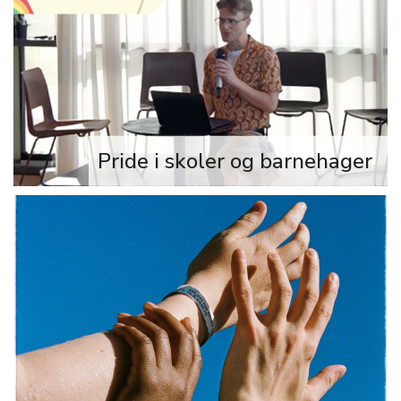
Pride i skoler og barnehager
Se webinar om Pride i skoler og
barnehager. For deg som jobber i
eller utdanner deg til
utdanningssektoren eller bare er
interessert i hva dette handler om.