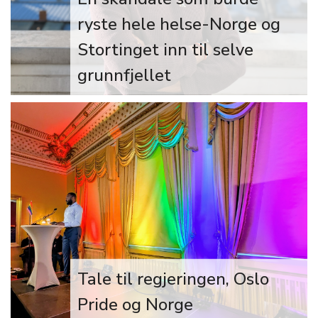
ryste hele helse-Norge og
Stortinget inn til selve
grunnfjellet
– Skandalen må få alvorlige
konsekvenser for de involverte
forskerne, for hele institusjonen
NBTK, og alle anbefalinger
“fagmiljøet” og OUS har gitt til
helseminister Jan Christian Vestre på
dette feltet, må trekkes i tvil, sier
Adom.
Tale til regjeringen, Oslo
Pride og Norge