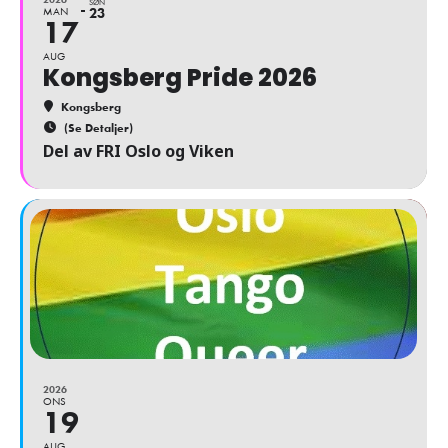
SØN
MAN
23
17
AUG
Kongsberg Pride 2026
Kongsberg
(Se Detaljer)
Del av FRI Oslo og Viken
2026
ONS
19
AUG