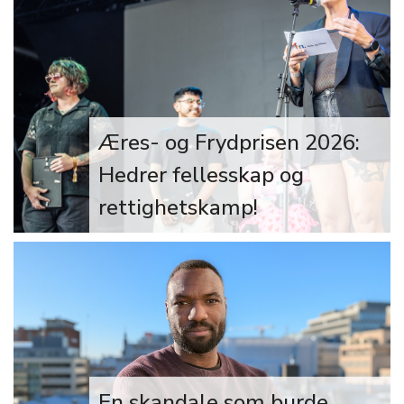
å bedre helsetilbudet for
transpersoner, og lover at det skal bli
bedre framover.
Æres- og Frydprisen 2026:
Hedrer fellesskap og
rettighetskamp!
Bildet: Marianne Gulli, styreleder i FRI
Oslo og Viken, holdt tale på
utdelingen til Æres- og Frydprisen
2026 under åpningsshowet…
En skandale som burde