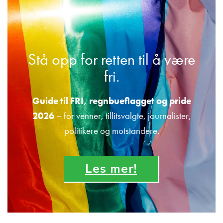
Stå opp for retten til å være
fri.
Guide til FRI, regnbueflagget og pride
2026
– for venner, tillitsvalgte, journalister,
politikere og motstandere.
Les mer!