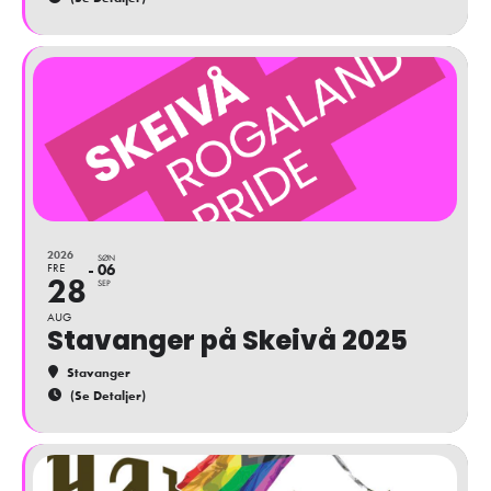
2026
SØN
FRE
06
28
SEP
AUG
Stavanger på Skeivå 2025
Stavanger
(Se Detaljer)