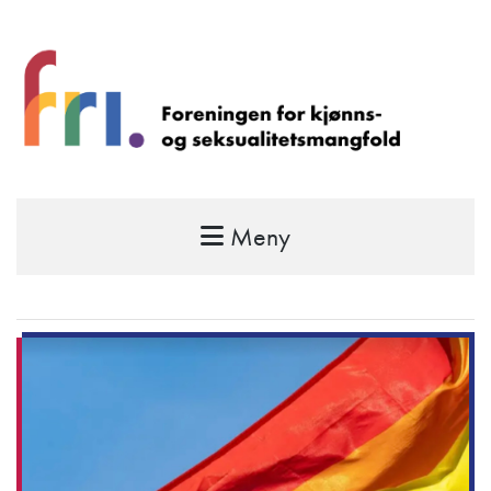
Meny
FRI – foreningen for kjønns- og
seksualitetsmangfold
STÅ OPP FOR RETTEN TIL Å VÆRE FRI