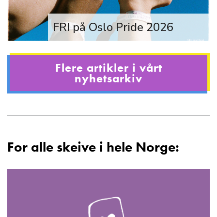
FRI på Oslo Pride 2026
Oslo Pride – fra 17. juni til 27. juni
Flere artikler i vårt
2026. Bli med! Stå opp for retten til å
nyhetsarkiv
være fri!
For alle skeive i hele Norge: