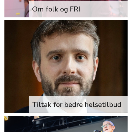
Om folk og FRI
Den siste tiden har sentrale stemmer
i partiet Høyre snakket om behovet
for å «frikoble» Pride fra FRI. Det vil si,
nestleder Ola Svenneby og Kristin
Clemet i Civita.
Tiltak for bedre helsetilbud
Helse- og omsorgsminister Jan
Christian Vestre lanserer tre tiltak for