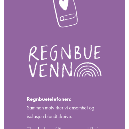
Regnbuetelefonen:
Sammen motvirker vi ensomhet og
isolasjon blandt skeive.