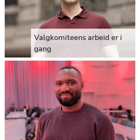
appellantene.
Valgkomiteens arbeid er i
gang
– Sammen skal vi finne et sentralstyre
som kan lede FRI inn i neste periode
og være en sterk og tydelig pådriver
for skeives rettigheter, sier leder av
valgkomiteen i FRI, Joakim Aadland,
og oppfordrer folk til å ta kontakt
direkte eller ved å sende inn forslag
til kandidater.