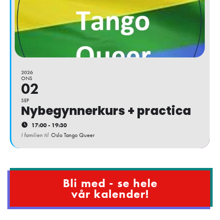
2026
ONS
02
SEP
Nybegynnerkurs + practica
17:00 - 19:30
I familien til
Oslo Tango Queer
Bli med - se hele
vår kalender!