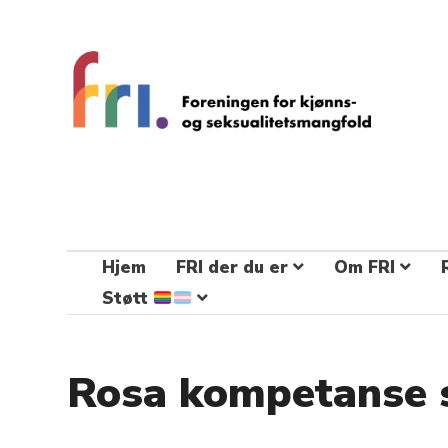
FRI – foreningen for kjønns- og
seksualitetsmangfold
STÅ OPP FOR RETTEN TIL Å VÆRE FRI
Hjem
FRI der du er
Om FRI
Støtt
Rosa kompetanse 