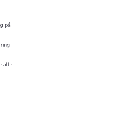
ig på
øring
e alle