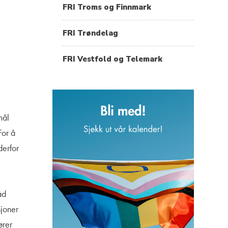
FRI Troms og Finnmark
FRI Trøndelag
FRI Vestfold og Telemark
mål
For å
derfor
åd
sjoner
ører