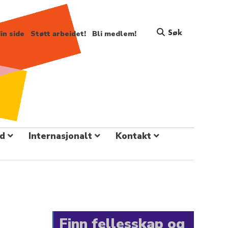
Søk
in side
Støtt arbeidet!
Bli medlem!
d
Internasjonalt
Kontakt
Finn fellesskap og