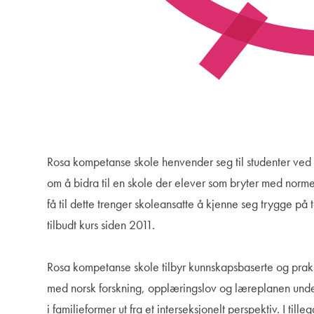
Rosa kompetanse skole henvender seg til studenter ved 
om å bidra til en skole der elever som bryter med normer 
få til dette trenger skoleansatte å kjenne seg trygge på 
tilbudt kurs siden 2011.
Rosa kompetanse skole tilbyr kunnskapsbaserte og praksis
med norsk forskning, opplæringslov og læreplanen underv
i familieformer ut fra et interseksjonelt perspektiv. I till