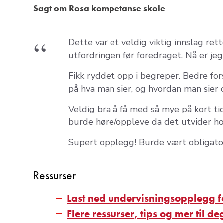
Sagt om Rosa kompetanse skole
Dette var et veldig viktig innslag re
utfordringen før foredraget. Nå er jeg
Fikk ryddet opp i begreper. Bedre fors
på hva man sier, og hvordan man sier 
Veldig bra å få med så mye på kort tid
burde høre/oppleve da det utvider hori
Supert opplegg! Burde vært obligatori
Ressurser
Last ned undervisningsopplegg fo
Flere ressurser, tips og mer til d