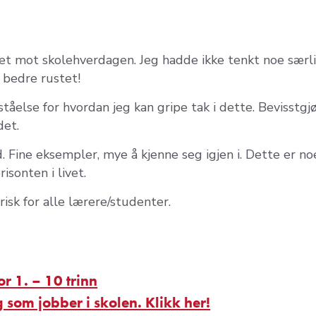
ttet mot skolehverdagen. Jeg hadde ikke tenkt noe særl
 bedre rustet!
tåelse for hvordan jeg kan gripe tak i dette. Bevisstgj
det.
. Fine eksempler, mye å kjenne seg igjen i. Dette er no
sonten i livet.
sk for alle lærere/studenter.
r 1. – 10 trinn
eg som jobber i skolen. Klikk her!