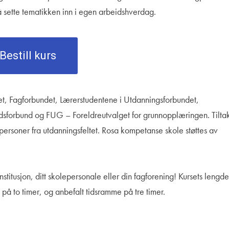
 sette tematikken inn i egen arbeidshverdag.
Bestill kurs
, Fagforbundet, Lærerstudentene i Utdanningsforbundet,
dsforbund og FUG – Foreldreutvalget for grunnopplæringen. Tilta
rsoner fra utdanningsfeltet. Rosa kompetanse skole støttes av
itusjon, ditt skolepersonale eller din fagforening! Kursets lengd
på to timer, og anbefalt tidsramme på tre timer.