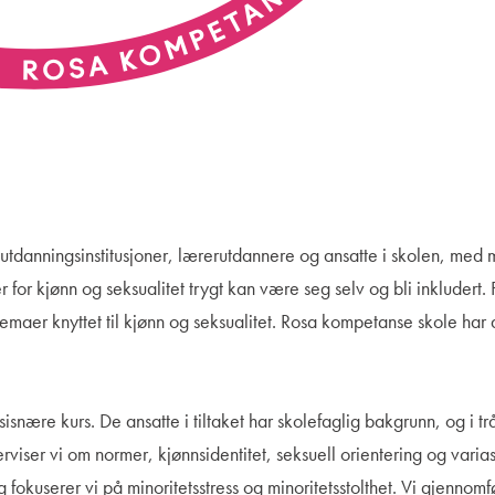
utdanningsinstitusjoner, lærerutdannere og ansatte i skolen, med 
for kjønn og seksualitet trygt kan være seg selv og bli inkludert. 
temaer knyttet til kjønn og seksualitet. Rosa kompetanse skole har 
nære kurs. De ansatte i tiltaket har skolefaglig bakgrunn, og i tr
iser vi om normer, kjønnsidentitet, seksuell orientering og varia
egg fokuserer vi på minoritetsstress og minoritetsstolthet. Vi gjennomf