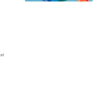
ket
e