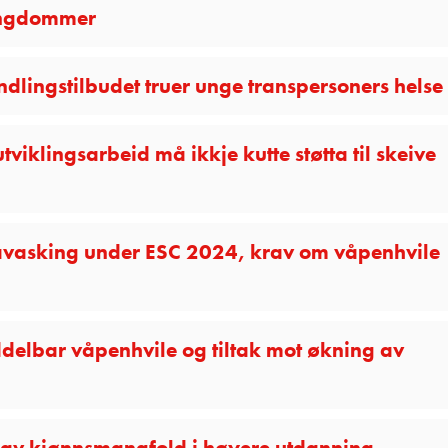
 ungdommer
ndlingstilbudet truer unge transpersoners helse
viklingsarbeid må ikkje kutte støtta til skeive
savasking under ESC 2024, krav om våpenhvile
delbar våpenhvile og tiltak mot økning av
 av kjønnsmangfold i høyere utdanning