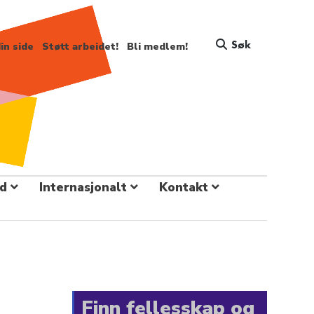
Søk
in side
Støtt arbeidet!
Bli medlem!
d
Internasjonalt
Kontakt
Finn fellesskap og