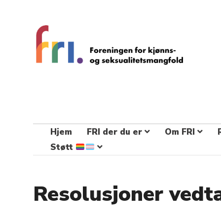
FRI – foreningen for kjønns- og
seksualitetsmangfold
STÅ OPP FOR RETTEN TIL Å VÆRE FRI
Hjem
FRI der du er
Om FRI
Støtt
Resolusjoner vedta