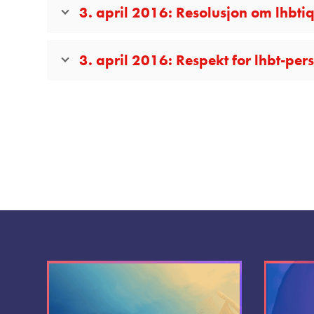
3. april 2016: Resolusjon om lhbtiq
3. april 2016: Respekt for lhbt-per