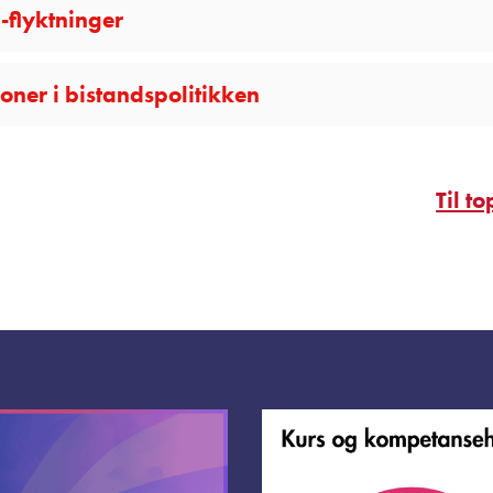
-flyktninger
soner i bistandspolitikken
Til t