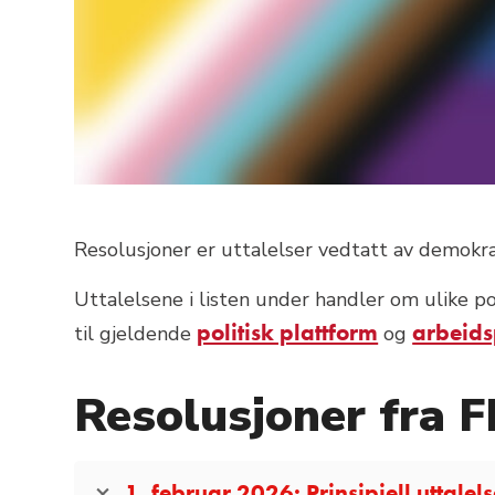
Resolusjoner er uttalelser vedtatt av demokrat
Uttalelsene i listen under handler om ulike 
politisk plattform
arbeid
til gjeldende
og
Resolusjoner fra F
1. februar 2026: Prinsipiell uttalel