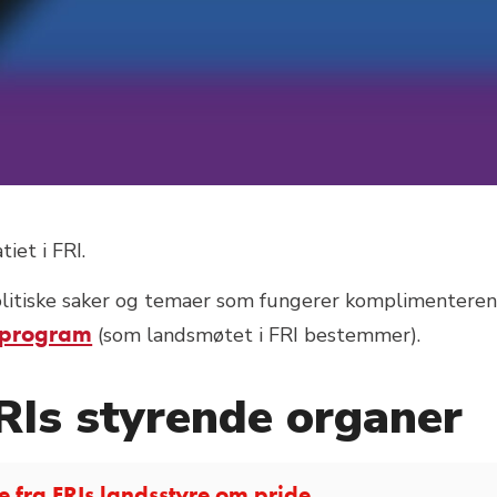
iet i FRI.
politiske saker og temaer som fungerer komplimentere
sprogram
(som landsmøtet i FRI bestemmer).
RIs styrende organer
se fra FRIs landsstyre om pride