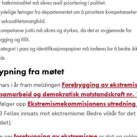
 hatkriminalitet må sikres reell prioritering i politiet.
å tydelige føringer fra departementet om å prioritere kompetansehe
 seksualitetsmangfold.
kompetanse justis må sikres og styrkes, da det er avgjørende for
ging og tillit.
ategori i pass og identifikasjonspapirer må innføres for å bedre ik
år.
ypning fra møtet
Forebygging av ekstremi
mars i år fram meldingen
t, samarbeid og demokratisk motstandskraft nr.
Ekstremismekommisjonens utredning 
 følger opp
Felles innsats mot ekstremisme: Bedre vilkår for det
det).
forebygging av ekstremisme
en om
er det en rekk