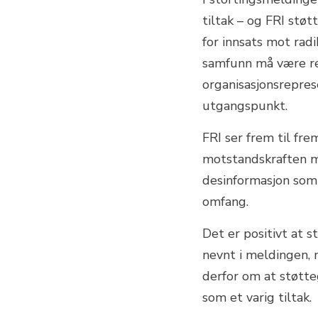
tiltak – og FRI støt
for innsats mot rad
samfunn må være re
organisasjonsrepres
utgangspunkt.
FRI ser frem til fre
motstandskraften m
desinformasjon som 
omfang.
Det er positivt at s
nevnt i meldingen, 
derfor om at støtte
som et varig tiltak.