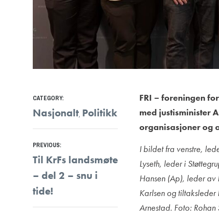
FRI – foreningen fo
CATEGORY:
Nasjonalt
Politikk
med justisminister A
,
organisasjoner og a
Innleggsnavigasjon
PREVIOUS:
I bildet fra venstre, l
Previous
Til KrFs landsmøte
Lyseth, leder i Støttegr
post:
– del 2 – snu i
Hansen (Ap), leder av 
tide!
Karlsen og tiltaksleder 
Arnestad. Foto: Roha