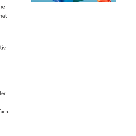
ene
hat
iv.
ler
funn.