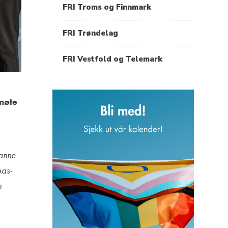
FRI Troms og Finnmark
FRI Trøndelag
FRI Vestfold og Telemark
 møte
Hanne
Aas-
m