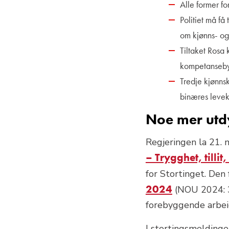
Alle former for
Politiet må f
om kjønns- og
Tiltaket Rosa 
kompetansebyg
Tredje kjønnsk
binæres levek
Noe mer utd
Regjeringen la 21. 
– Trygghet, tilli
for Stortinget. Den
2024
(NOU 2024: 3 
forebyggende arbei
I stortingsmelding