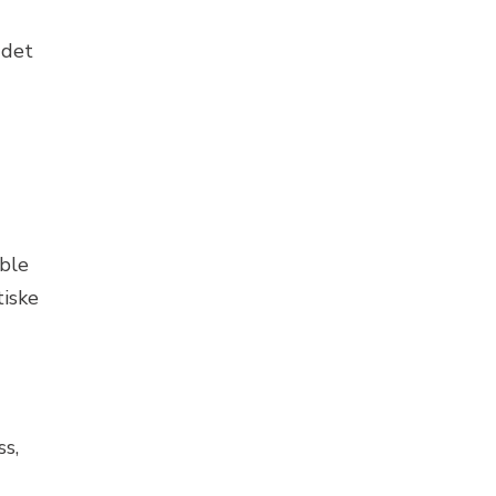
 det
 ble
tiske
ss,