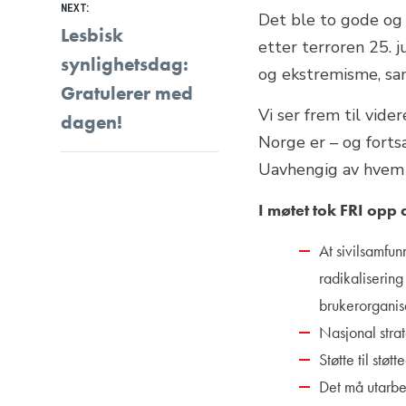
NEXT:
Det ble to gode og 
Next
Lesbisk
etter terroren 25. 
post:
synlighetsdag:
og ekstremisme, sam
Gratulerer med
Vi ser frem til vide
dagen!
Norge er – og fortsa
Uavhengig av hvem 
I møtet tok FRI opp 
At sivilsamfun
radikaliserin
brukerorganis
Nasjonal strat
Støtte til stø
Det må utarbei