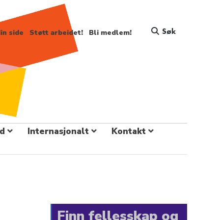
Søk
in side
Støtt arbeidet!
Bli medlem!
d
Internasjonalt
Kontakt
Finn fellesskap og