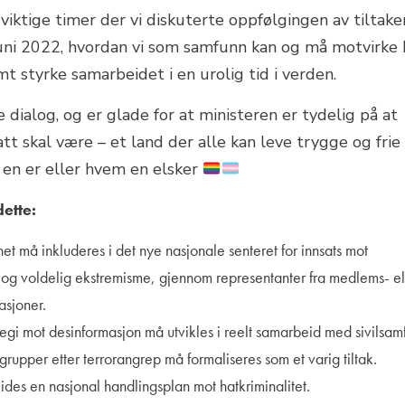
viktige timer der vi diskuterte oppfølgingen av tiltak
juni 2022, hvordan vi som samfunn kan og må motvirke 
t styrke samarbeidet i en urolig tid i verden.
re dialog, og er glade for at ministeren er tydelig på at
tt skal være – et land der alle kan leve trygge og frie l
en er eller hvem en elsker
dette:
net må inkluderes i det nye nasjonale senteret for innsats mot
g og voldelig ekstremisme, gjennom representanter fra medlems- el
asjoner.
egi mot desinformasjon må utvikles i reelt samarbeid med sivilsam
ttegrupper etter terrorangrep må formaliseres som et varig tiltak.
des en nasjonal handlingsplan mot hatkriminalitet.