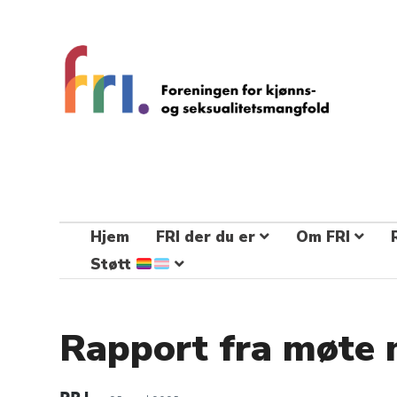
FRI – foreningen for kjønns- og
seksualitetsmangfold
STÅ OPP FOR RETTEN TIL Å VÆRE FRI
Hjem
FRI der du er
Om FRI
Støtt
Rapport fra møte 