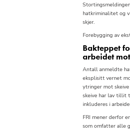
Stortingsmeldingen
hatkriminalitet og v
skjer.
Forebygging av eks
Bakteppet for
arbeidet mo
Antall anmeldte hat
eksplisitt vernet mo
ytringer mot skeive 
skeive har lav tillit
inkluderes i arbeid
FRI mener derfor en
som omfatter alle g