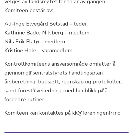
velges av landsmøtet for to år av gangen.
Komiteen består av:
Alf-Inge Elvegård Selstad – leder
Kathrine Backe Nilsberg – medlem
Nils Erik Flatø – medlem
Kristine Hole – varamedlem
Kontrollkomiteens ansvarsområde omfatter å
gjennomgå̊ sentralstyrets handlingsplan,
årsberetning, budsjett, regnskap og protokoller,
samt forestå̊ veiledning med henblikk på̊ å
forbedre rutiner.
Komiteen kan kontaktes på kk@foreningenfri.no