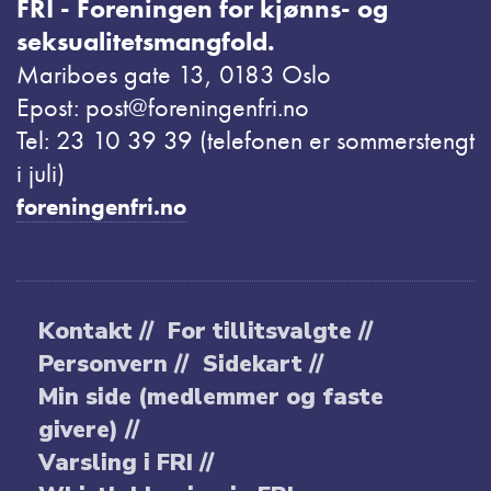
FRI - Foreningen for kjønns- og
seksualitetsmangfold.
Mariboes gate 13, 0183 Oslo
Epost: post@foreningenfri.no
Tel: 23 10 39 39 (telefonen er sommerstengt
i juli)
foreningenfri.no
Kontakt //
For tillitsvalgte //
Personvern //
Sidekart //
Min side (medlemmer og faste
givere) //
Varsling i FRI //