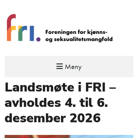
Meny
FRI – foreningen for kjønns- og
seksualitetsmangfold
Landsmøte i FRI –
STÅ OPP FOR RETTEN TIL Å VÆRE FRI
avholdes 4. til 6.
desember 2026