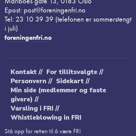
Mariboes gate 13, 0183 Oslo
Epost: post@foreningenfri.no
Tel: 23 10 39 39 (telefonen er sommerstengt
i juli)
foreningenfri.no
Kontakt //
For tillitsvalgte //
Personvern //
Sidekart //
Min side (medlemmer og faste
givere) //
Varsling i FRI //
Whistleblowing in FRI
Stå opp for retten til å være FRI