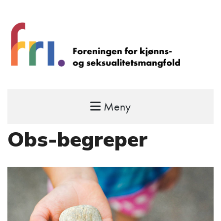
Meny
FRI – foreningen for kjønns- og
seksualitetsmangfold
Obs-begreper
STÅ OPP FOR RETTEN TIL Å VÆRE FRI