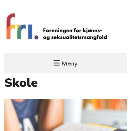
Meny
FRI – foreningen for kjønns- og
seksualitetsmangfold
Skole
STÅ OPP FOR RETTEN TIL Å VÆRE FRI