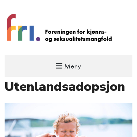
Meny
FRI – foreningen for kjønns- og
seksualitetsmangfold
Utenlandsadopsjon
STÅ OPP FOR RETTEN TIL Å VÆRE FRI