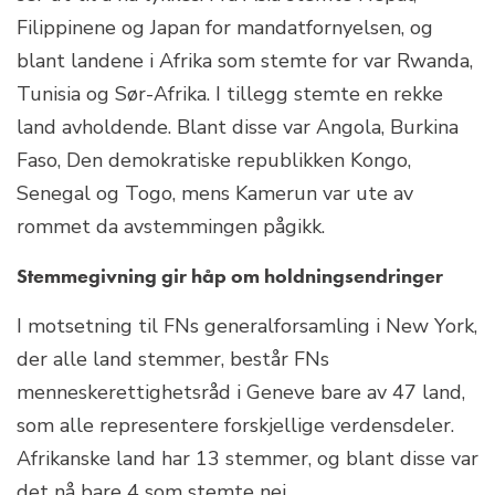
Filippinene og Japan for mandatfornyelsen, og
blant landene i Afrika som stemte for var Rwanda,
Tunisia og Sør-Afrika. I tillegg stemte en rekke
land avholdende. Blant disse var Angola, Burkina
Faso, Den demokratiske republikken Kongo,
Senegal og Togo, mens Kamerun var ute av
rommet da avstemmingen pågikk.
Stemmegivning gir håp om holdningsendringer
I motsetning til FNs generalforsamling i New York,
der alle land stemmer, består FNs
menneskerettighetsråd i Geneve bare av 47 land,
som alle representere forskjellige verdensdeler.
Afrikanske land har 13 stemmer, og blant disse var
det nå bare 4 som stemte nei.