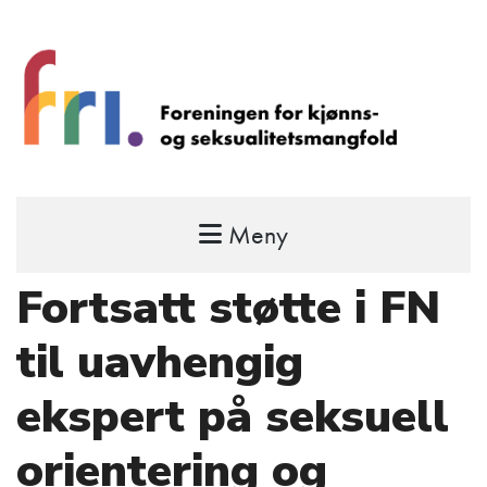
Meny
FRI – foreningen for kjønns- og
seksualitetsmangfold
Fortsatt støtte i FN
STÅ OPP FOR RETTEN TIL Å VÆRE FRI
til uavhengig
ekspert på seksuell
orientering og