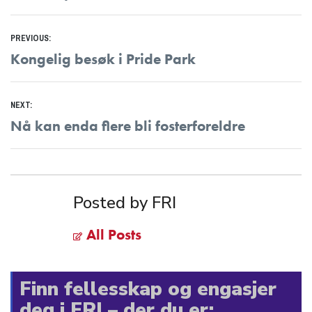
Innleggsnavigasjon
PREVIOUS:
Previous
Kongelig besøk i Pride Park
post:
NEXT:
Next
Nå kan enda flere bli fosterforeldre
post:
Posted by FRI
All Posts
Finn fellesskap og engasjer
deg i FRI – der du er: