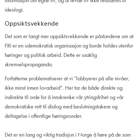
informasjon om egne liv, og at levde liv ikke reduseres til
ideologi.
Oppsiktsvekkende
Det som er langt mer oppsiktsvekkende er påstandene om at
FRI er en udemokratisk organisasjon og burde holdes utenfor
høringer og politisk arbeid. Dette er usaklig
skremselspropaganda.
Forfatterne problematiserer at vi “lobbyerer på alle nivåer,
ikke minst innen lovarbeid”. Her tar de både direkte og
indirekte til orde for å innskrenke vår ytringsfrihet og vår
demokratiske rett til dialog med beslutningstakere og
deltagelse i offentlige høringsrunder.
Det er en lang og viktig tradisjon i Norge å høre på de som