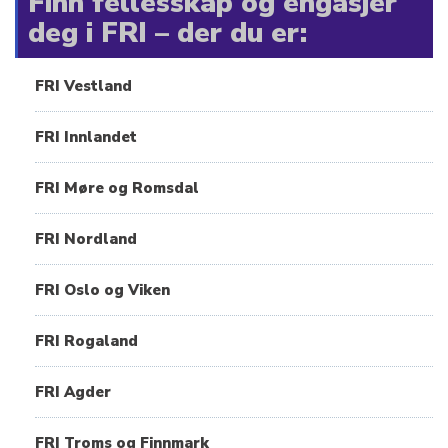
Finn fellesskap og engasjer
deg i FRI – der du er:
FRI Vestland
FRI Innlandet
FRI Møre og Romsdal
FRI Nordland
FRI Oslo og Viken
FRI Rogaland
FRI Agder
FRI Troms og Finnmark