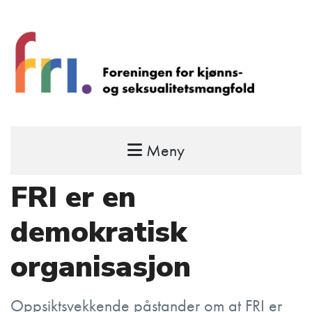
Meny
FRI – foreningen for kjønns- og
seksualitetsmangfold
FRI er en
STÅ OPP FOR RETTEN TIL Å VÆRE FRI
demokratisk
organisasjon
Oppsiktsvekkende påstander om at FRI er