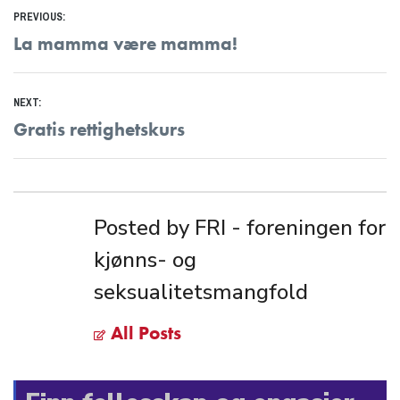
Innleggsnavigasjon
PREVIOUS:
Previous
La mamma være mamma!
post:
NEXT:
Next
Gratis rettighetskurs
post:
Posted by FRI - foreningen for
kjønns- og
seksualitetsmangfold
All Posts