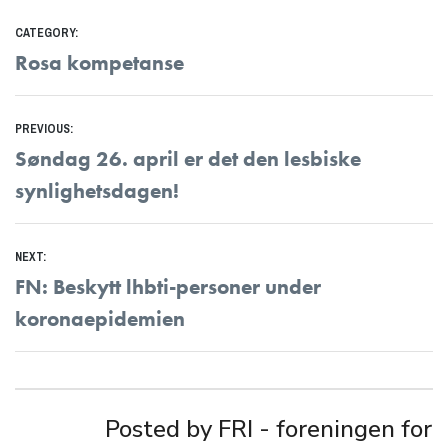
CATEGORY:
Rosa kompetanse
Innleggsnavigasjon
PREVIOUS:
Previous
Søndag 26. april er det den lesbiske
post:
synlighetsdagen!
NEXT:
Next
FN: Beskytt lhbti-personer under
post:
koronaepidemien
Posted by FRI - foreningen for