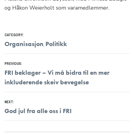
og Håkon Weierholt som varamedlemmer.
CATEGORY:
Organisasjon
Politikk
,
Innleggsnavigasjon
PREVIOUS:
Previous
FRI beklager – Vi må bidra til en mer
post:
inkluderende skeiv bevegelse
NEXT:
Next
God jul fra alle oss i FRI
post: