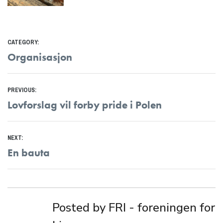
CATEGORY:
Organisasjon
Innleggsnavigasjon
PREVIOUS:
Previous
Lovforslag vil forby pride i Polen
post:
NEXT:
Next
En bauta
post:
Posted by FRI - foreningen for