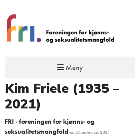
Meny
FRI – foreningen for kjønns- og
seksualitetsmangfold
Kim Friele (1935 –
STÅ OPP FOR RETTEN TIL Å VÆRE FRI
2021)
FRI - foreningen for kjønns- og
seksualitetsmangfold
on
23. november 2021