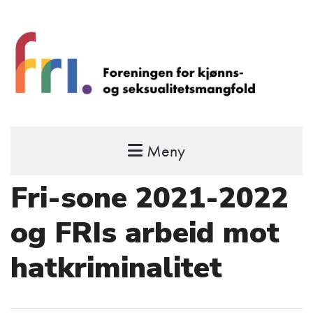
Meny
FRI – foreningen for kjønns- og
seksualitetsmangfold
Fri-sone 2021-2022
STÅ OPP FOR RETTEN TIL Å VÆRE FRI
og FRIs arbeid mot
hatkriminalitet