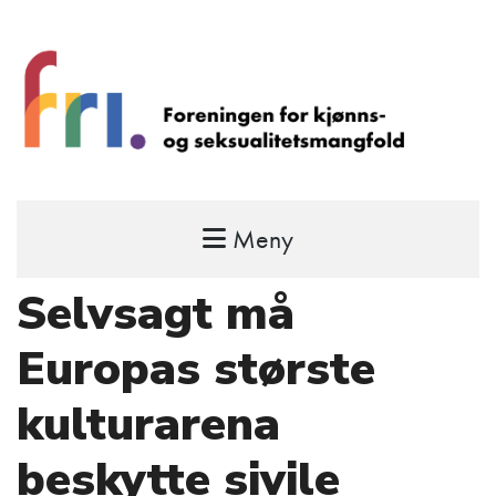
Meny
FRI – foreningen for kjønns- og
seksualitetsmangfold
Selvsagt må
STÅ OPP FOR RETTEN TIL Å VÆRE FRI
Europas største
kulturarena
beskytte sivile