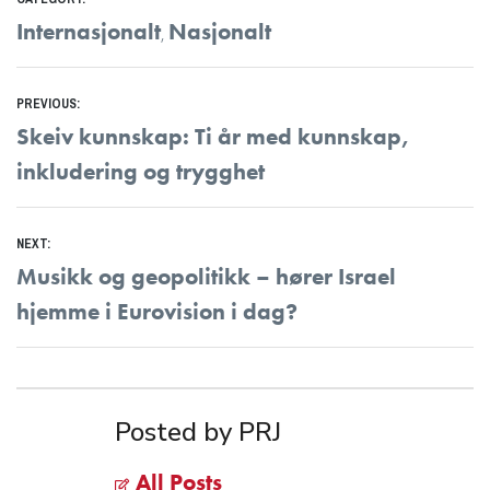
Internasjonalt
Nasjonalt
,
Innleggsnavigasjon
PREVIOUS:
Previous
Skeiv kunnskap: Ti år med kunnskap,
post:
inkludering og trygghet
NEXT:
Next
Musikk og geopolitikk – hører Israel
post:
hjemme i Eurovision i dag?
Posted by PRJ
All Posts