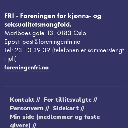
FRI - Foreningen for kjønns- og
seksualitetsmangfold.
Mariboes gate 13, 0183 Oslo
Epost: post@foreningenfri.no
Tel: 23 10 39 39 (telefonen er sommerstengt
i juli)
foreningenfri.no
Kontakt //
For tillitsvalgte //
Personvern //
Sidekart //
Min side (medlemmer og faste
givere) //