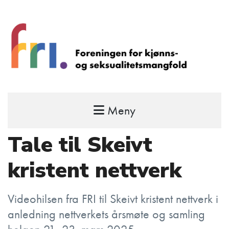
Meny
FRI – foreningen for kjønns- og
seksualitetsmangfold
Tale til Skeivt
STÅ OPP FOR RETTEN TIL Å VÆRE FRI
kristent nettverk
Videohilsen fra FRI til Skeivt kristent nettverk i
anledning nettverkets årsmøte og samling