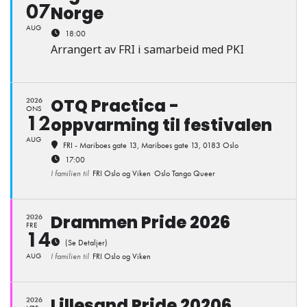
07
Norge
AUG
18:00
Arrangert av FRI i samarbeid med PKI
OTQ Practica -
2026
ONS
12
oppvarming til festivalen
AUG
FRI - Mariboes gate 13
, Mariboes gate 13, 0183 Oslo
17:00
I familien til
FRI Oslo og Viken
Oslo Tango Queer
Drammen Pride 2026
2026
FRE
14
(Se Detaljer)
AUG
I familien til
FRI Oslo og Viken
Lillesand Pride 20206
2026