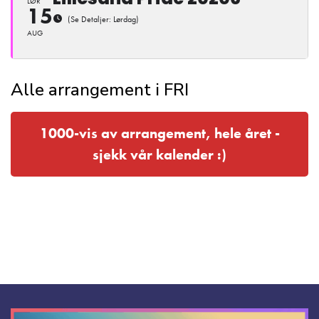
LØR
15
(Se Detaljer: Lørdag)
AUG
Alle arrangement i FRI
1000-vis av arrangement, hele året -
sjekk vår kalender :)