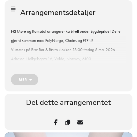
Arrangementsdetaljer
FRI Møre og Romsdal arrangerer kafétreff under Bygdepride! Dette
gjør vi sammen med PolyNorge, Chains og FTPN!
Vi møtes på Brør Bar & Bistro klokken 18:00 fredag 8.mai 2026.
Adresse: Halkjelsgata 16, Volda, Norway, 6100.
Vi spanderer mat og drikke til de som kommer. Vi håper å se deg der!
MER
Del dette arrangementet
Om du har spørsmål eller ikke vil komme alene ta kontakt med oss på
mail: moreogromsdal@foreningenfri.no eller på telefon 41132338.