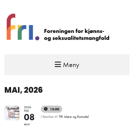
Meny
FRI – foreningen for kjønns- og
seksualitetsmangfold
STÅ OPP FOR RETTEN TIL Å VÆRE FRI
MAI, 2026
2026
18:00
FRE
08
I familien til
FRI Møre og Romsdal
MAI