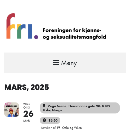
Meny
FRI – foreningen for kjønns- og
seksualitetsmangfold
STÅ OPP FOR RETTEN TIL Å VÆRE FRI
MARS, 2025
2025
Vega Scene
, Hausmanns gate 28, 0182
ONS
Oslo, Norge
26
18:30
MAR
I familien til
FRI Oslo og Viken