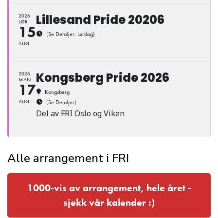
Lillesand Pride 20206
2026
LØR
15
(Se Detaljer: Lørdag)
AUG
Kongsberg Pride 2026
2026
MAN
17
Kongsberg
AUG
(Se Detaljer)
Del av FRI Oslo og Viken
Alle arrangement i FRI
1000-vis av arrangement, hele året -
sjekk vår kalender :)