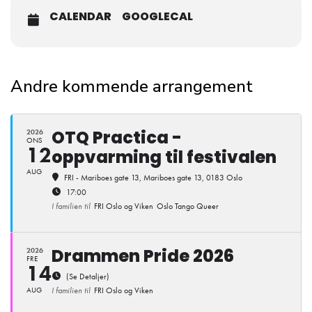
CALENDAR
GOOGLECAL
Andre kommende arrangement
OTQ Practica -
2026
ONS
12
oppvarming til festivalen
AUG
FRI - Mariboes gate 13
, Mariboes gate 13, 0183 Oslo
17:00
I familien til
FRI Oslo og Viken
Oslo Tango Queer
Drammen Pride 2026
2026
FRE
14
(Se Detaljer)
AUG
I familien til
FRI Oslo og Viken