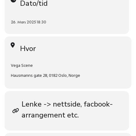
Dato/tid
samlingspunkt for refleksjon og kunnskapsutveksling over et
glass. Samtalen vil vare i 1–1,5 time, og etterpå blir det
mulighet for mingling.
26. Mars 2025
18:30
Vel møtt!
Hvor
Vega Scene
Hausmanns gate 28, 0182 Oslo, Norge
Lenke -> nettside, facbook-
arrangement etc.