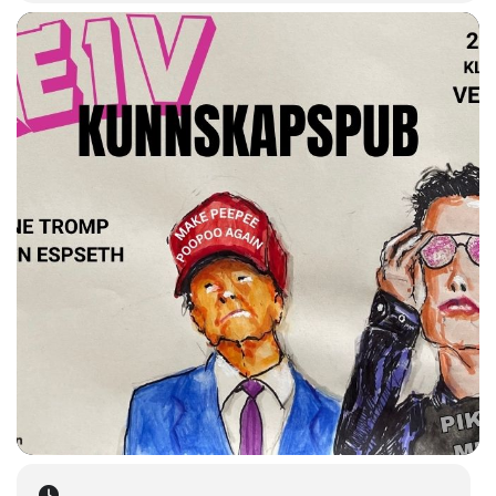
Konseptet er løst inspirert av Pecha Kucha Night (Pecha Kucha
er japansk for «lyden av folk som snakker»), som opprinnelig
var en møteplass for unge designere og arkitekter til å dele
arbeidet sitt og utveksle ideer. I dag har formatet utviklet seg
og inkluderer blant annet kunstnere, forskere og folk fra
kommersiell kommunikasjon. Det finnes ingen faste regler for
hva man kan snakke om, noe som åpner for et bredt spekter
av temaer og perspektiver.
Skeiv Kunnskapspub er et lavterskeltilbud der vi tar i bruk de
ressursene som allerede finnes i den skeive rørsla. Her kan
folk presentere master- eller PhD-arbeid, dele ideer, tanker
eller refleksjoner – så lenge det har en skeiv tematikk eller en
tydelig kobling til skeive perspektiver.
**Kick-off 26. mars**
Vi starter samtalerekken med en samtale mellom Luca Dalen
Espeseth og Carline Tromp. Med Tromps nylige kronikk i
Klassekampen friskt i minne, er det naturlig å ta utgangspunkt
i temaer som fascisme, ytre høyres fremmarsj og hvordan
skeive – særlig transpersoner – blir gjort til syndebukker.
Dette er ikke ment som en debatt, og det åpnes heller ikke
opp for spørsmål fra salen. Hovedmålet er å skape et