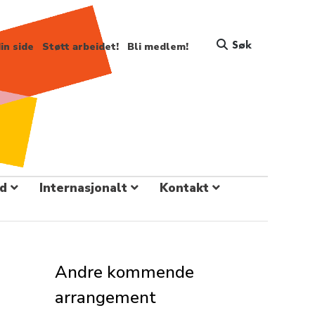
Søk
in side
Støtt arbeidet!
Bli medlem!
d
Internasjonalt
Kontakt
Andre kommende
arrangement