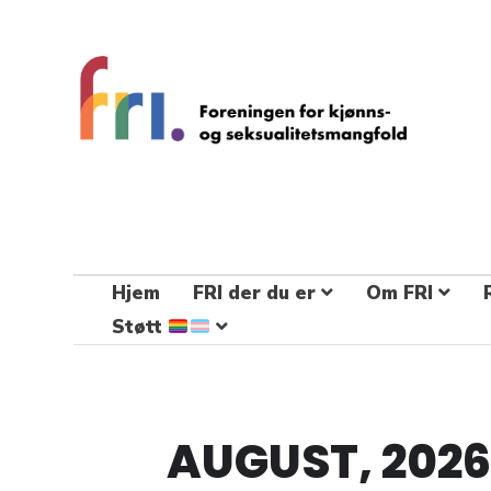
FRI – foreningen for kjønns- og
seksualitetsmangfold
STÅ OPP FOR RETTEN TIL Å VÆRE FRI
Hjem
FRI der du er
Om FRI
Støtt
AUGUST, 2026