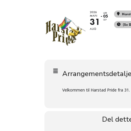
2026
LØR
Hars
MAN
05
31
SEP
(Se D
AUG
Arrangementsdetalje
Velkommen til Harstad Pride fra 31.
Del dett