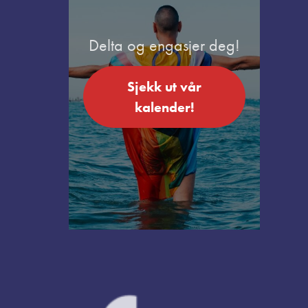
Delta og engasjer deg!
Sjekk ut vår
kalender!