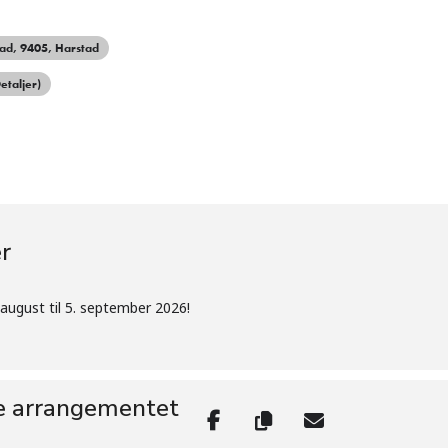
tad
, 9405, Harstad
etaljer)
r
 august til 5. september 2026!
e arrangementet