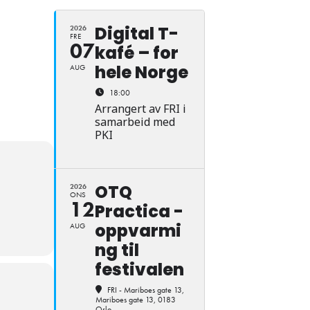
Digital T-
2026
FRE
07
kafé – for
hele Norge
AUG
18:00
Arrangert av FRI i
samarbeid med
PKI
OTQ
2026
ONS
12
Practica -
oppvarmi
AUG
ng til
festivalen
FRI - Mariboes gate 13
,
Mariboes gate 13, 0183
Oslo