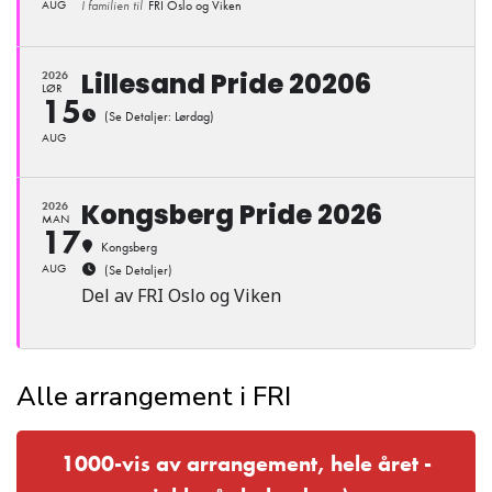
AUG
I familien til
FRI Oslo og Viken
Lillesand Pride 20206
2026
LØR
15
(Se Detaljer: Lørdag)
AUG
Kongsberg Pride 2026
2026
MAN
17
Kongsberg
AUG
(Se Detaljer)
Del av FRI Oslo og Viken
Alle arrangement i FRI
1000-vis av arrangement, hele året -