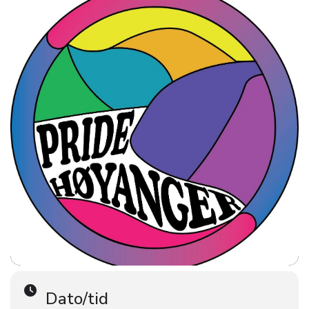
denne dagen med oss, og håpar så mange som muleg tar
turen!
Dato/tid