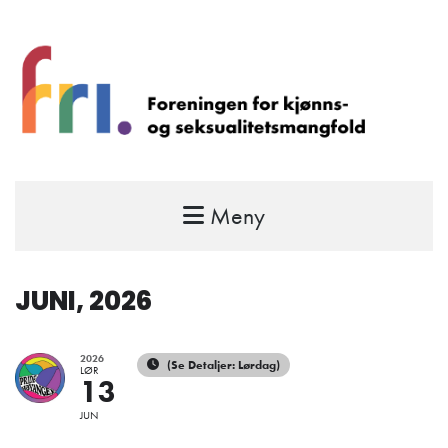
Meny
FRI – foreningen for kjønns- og
seksualitetsmangfold
STÅ OPP FOR RETTEN TIL Å VÆRE FRI
JUNI, 2026
2026
(Se Detaljer: Lørdag)
LØR
13
JUN