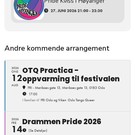
Pride Kviss i Høyanger
27. JUNI 2026 21:00 - 23:30
Andre kommende arrangement
OTQ Practica -
2026
ONS
12
oppvarming til festivalen
AUG
FRI - Mariboes gate 13
, Mariboes gate 13, 0183 Oslo
17:00
I familien til
FRI Oslo og Viken
Oslo Tango Queer
Drammen Pride 2026
2026
FRE
14
(Se Detaljer)