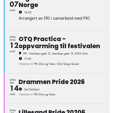
07
Norge
AUG
18:00
Arrangert av FRI i samarbeid med PKI
OTQ Practica -
2026
ONS
12
oppvarming til festivalen
AUG
FRI - Mariboes gate 13
, Mariboes gate 13, 0183 Oslo
17:00
I familien til
FRI Oslo og Viken
Oslo Tango Queer
Drammen Pride 2026
2026
FRE
14
(Se Detaljer)
AUG
I familien til
FRI Oslo og Viken
Lillesand Pride 20206
2026