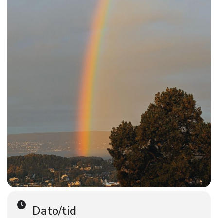
her
Se og følg unnskyldningen
!
inviterer medlemmer og venner til å se og følge
FRI Agder
på Barrikaden
unnskyldningen sammen,
.
åpner lokalet sitt i Harald Hårfagresgate 9 i
FRI Rogaland
Stavanger fra klokken 15.00 og utover ettermiddagen, hvor
pressekonferansen kan sees sammen fra klokken 15.30.
Kveldsgudstjeneste i Oslo domkirke
Samme kveld er det gudstjeneste i Oslo domkirke, der preses
, ansatte, frivillige, samt representanter fra skeive
organisasjoner medvirker.
Kveldsmessen varer i om lag en time og er
Klokken 18:00:
åpen for alle som ønsker å delta!
Dato/tid
På grunn av kongelig deltakelse, bes alle være på plass i