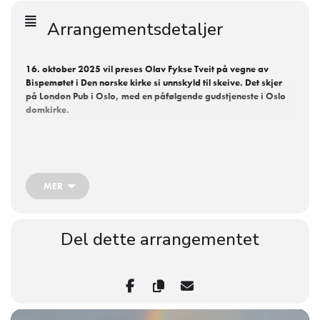
Arrangementsdetaljer
16. oktober 2025 vil preses Olav Fykse Tveit på vegne av
Bispemøtet i Den norske kirke si unnskyld til skeive. Det skjer
på London Pub i Oslo, med en påfølgende gudstjeneste i Oslo
domkirke.
Se pressekonferansen
MER
Unnskyldningen fra London Pub blir strømmet
Klokken 15:30:
direkte.
Del dette arrangementet
presseakkreditering på kirken.no.
Info om
FRI og Skeivt kristen nettverk deltar på pressekonferansen
sammen med preses.
Pressekonferansen på London Pub er åpen for alle.