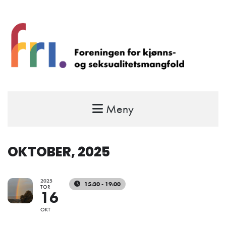
Meny
FRI – foreningen for kjønns- og
seksualitetsmangfold
STÅ OPP FOR RETTEN TIL Å VÆRE FRI
OKTOBER, 2025
2025
15:30 - 19:00
TOR
16
OKT