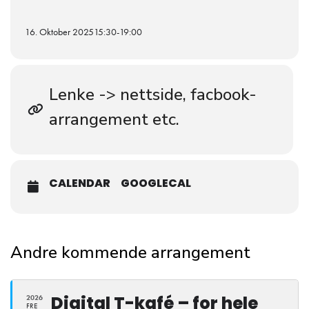
benkene i kirken senest kl. 17.45.
16. Oktober 2025
15:30
-
19:00
Lenke -> nettside, facbook-
arrangement etc.
CALENDAR
GOOGLECAL
Andre kommende arrangement
Digital T-kafé – for hele
2026
FRE