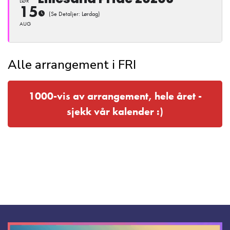
LØR
15
(Se Detaljer: Lørdag)
AUG
Alle arrangement i FRI
1000-vis av arrangement, hele året -
sjekk vår kalender :)