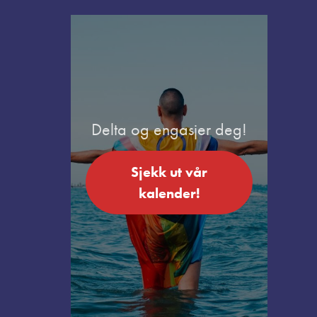
Delta og engasjer deg!
Sjekk ut vår
kalender!