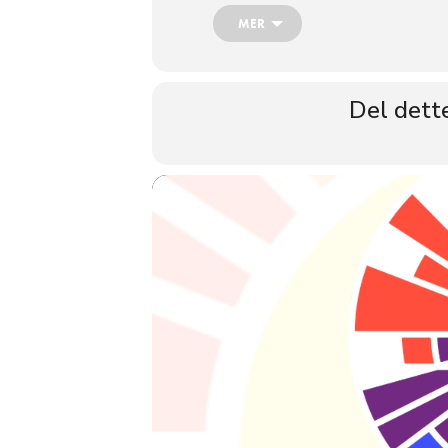
møteplasser i en skeiv hverdag.
MER
Del dett