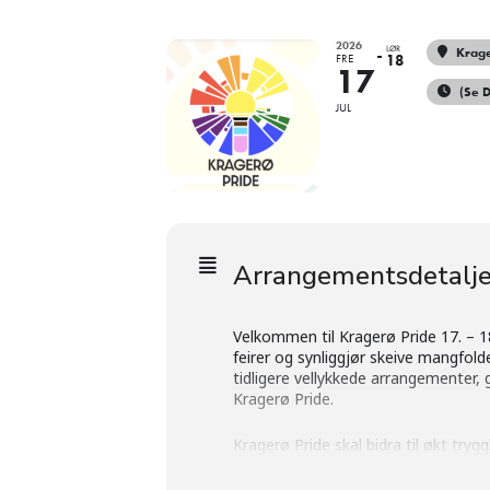
2026
LØR
Krag
FRE
18
17
(Se D
JUL
Arrangementsdetalje
Velkommen til Kragerø Pride 17. – 18
feirer og synliggjør skeive mangfolde
tidligere vellykkede arrangementer,
Kragerø Pride.
Kragerø Pride skal bidra til økt tr
og seksualitet, og samtidig engasje
og fellesskap for alle, med særlig 