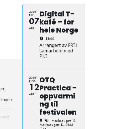
Digital T-
2026
FRE
07
kafé – for
hele Norge
AUG
18:00
Arrangert av FRI i
samarbeid med
PKI
OTQ
2026
ONS
12
Practica -
som
oppvarmi
AUG
eningen
ng til
festivalen
 kjønn
FRI - Mariboes gate 13
,
penhet
Mariboes gate 13, 0183
Oslo