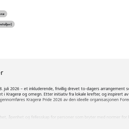
erø
etaljer)
r
. juli 2026 – et inkluderende, frivillig drevet to-dagers arrangement 
t i Kragerø og omegn. Etter initiativ fra lokale krefter, og inspirert av
 gjennomføres Kragerø Pride 2026 av den ideelle organisasjonen For
ygghet, åpenhet og fellesskap for personer som bryter med normer for
re hele lokalsamfunnet. Arrangementet skal bidra til økt trygghet, å
fokus på barn og unge, og familier og personer som mangler trygge