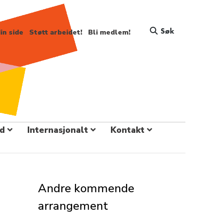
Søk
in side
Støtt arbeidet!
Bli medlem!
d
Internasjonalt
Kontakt
Andre kommende
arrangement