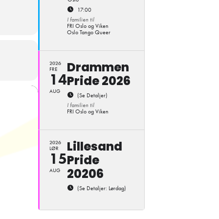
17:00
I familien til
FRI Oslo og Viken
Oslo Tango Queer
Drammen
2026
FRE
14
Pride 2026
AUG
(Se Detaljer)
I familien til
FRI Oslo og Viken
Lillesand
2026
LØR
15
Pride
20206
AUG
(Se Detaljer: Lørdag)