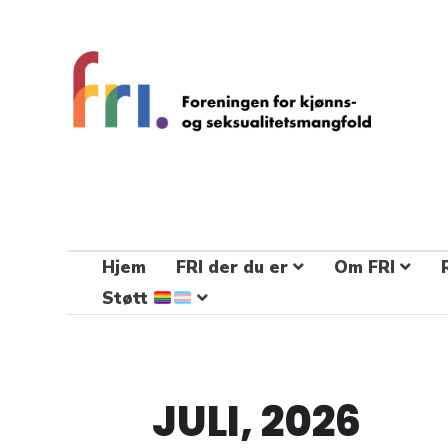
FRI – foreningen for kjønns- og
seksualitetsmangfold
STÅ OPP FOR RETTEN TIL Å VÆRE FRI
Hjem
FRI der du er
Om FRI
Støtt
JULI, 2026