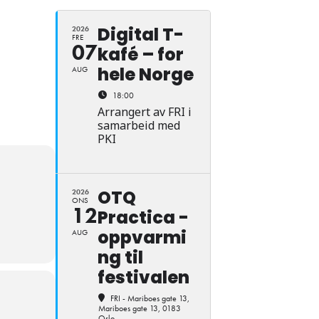
Digital T-
2026
FRE
07
kafé – for
hele Norge
AUG
18:00
Arrangert av FRI i
samarbeid med
PKI
OTQ
2026
ONS
12
Practica -
oppvarmi
AUG
ng til
festivalen
FRI - Mariboes gate 13
,
Mariboes gate 13, 0183
Oslo