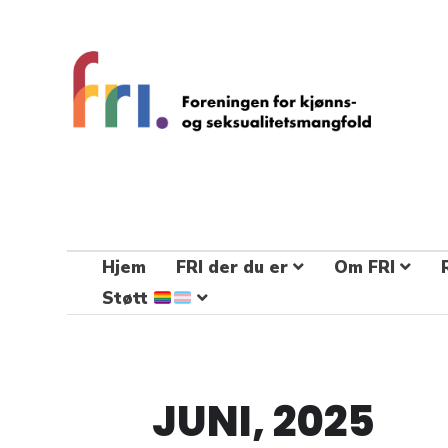
FRI – foreningen for kjønns- og
seksualitetsmangfold
STÅ OPP FOR RETTEN TIL Å VÆRE FRI
Hjem
FRI der du er
Om FRI
Støtt
JUNI, 2025