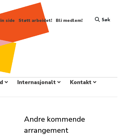
Søk
in side
Støtt arbeidet!
Bli medlem!
d
Internasjonalt
Kontakt
Andre kommende
arrangement