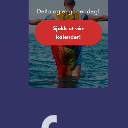
Delta og engasjer deg!
Sjekk ut vår
kalender!