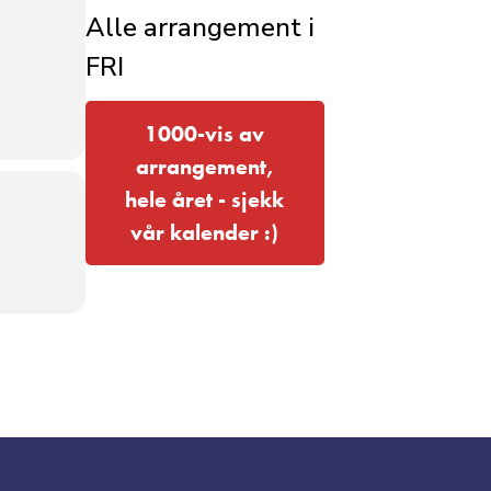
Alle arrangement i
FRI
1000-vis av
arrangement,
hele året - sjekk
vår kalender :)