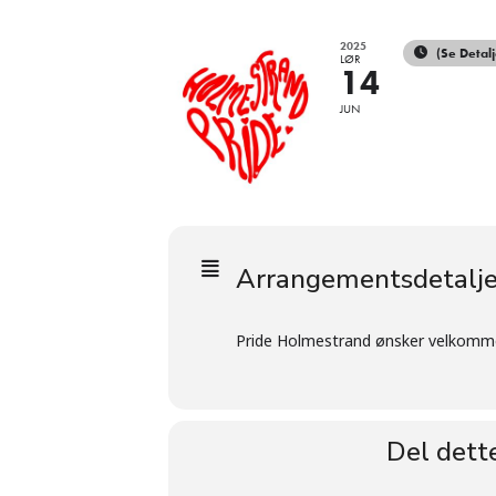
2025
(Se Detalj
LØR
14
JUN
Arrangementsdetalje
Pride Holmestrand ønsker velkommen
Del dett