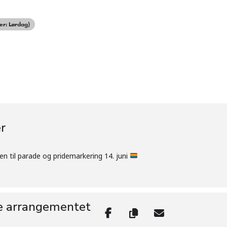
er: Lørdag)
r
 til parade og pridemarkering 14. juni
e arrangementet