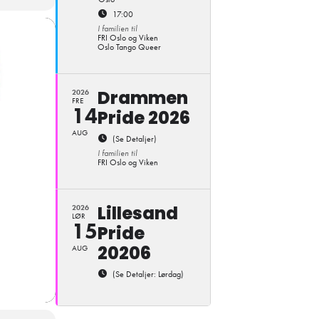
17:00
I familien til
FRI Oslo og Viken
Oslo Tango Queer
Drammen
2026
FRE
14
Pride 2026
AUG
(Se Detaljer)
I familien til
FRI Oslo og Viken
Lillesand
2026
LØR
15
Pride
20206
AUG
(Se Detaljer: Lørdag)