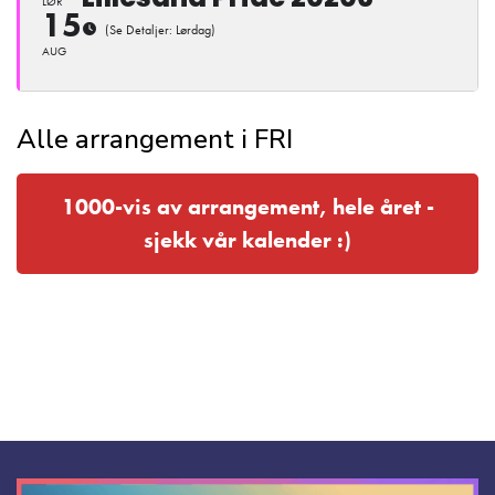
LØR
15
(Se Detaljer: Lørdag)
AUG
Alle arrangement i FRI
1000-vis av arrangement, hele året -
sjekk vår kalender :)