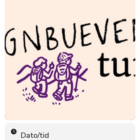
Påmeldingsskjema
Fyll ut dette skjema: 
Eller send en melding til Regnbuevenn tlf. 94 00 36 
29
Oppmøte:
Rohdeløkken Kafe, Wedels vei 2, 0287 Oslo
Klokken 12.00
Her er det parkering om du kommer med bil.
Ellers kan du ta buss 30.
Fint om du heller er der 5 minutter for tidlig enn 5 
minutter for sent.
Dato/tid
Turen: