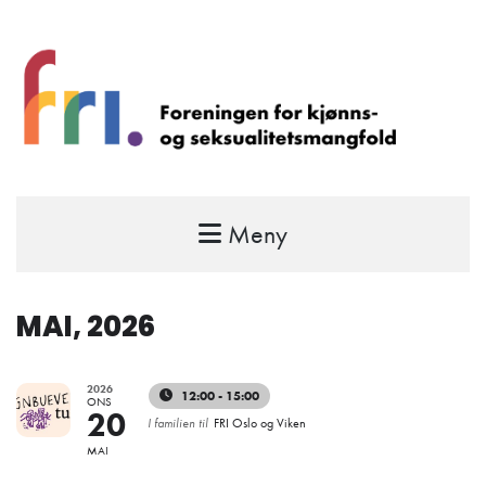
Meny
FRI – foreningen for kjønns- og
seksualitetsmangfold
STÅ OPP FOR RETTEN TIL Å VÆRE FRI
MAI, 2026
2026
12:00 - 15:00
ONS
20
I familien til
FRI Oslo og Viken
MAI