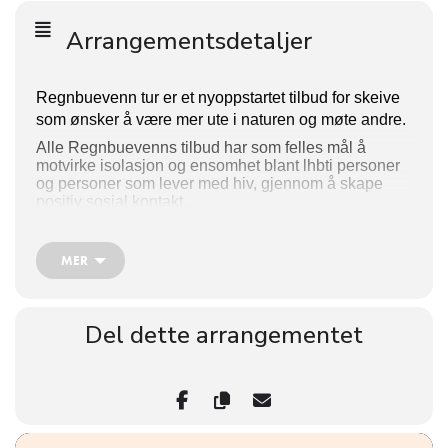
Arrangementsdetaljer
Regnbuevenn tur er et nyoppstartet tilbud for skeive 
som ønsker å være mer ute i naturen og møte andre. 
Alle Regnbuevenns tilbud har som felles mål å 
motvirke isolasjon og ensomhet blant lhbti personer 
og personer som lever med hiv, gjennom å skape 
positiv sosial kontakt. 
Vår første tur går til Bygdøy 20. mai. Les mer om 
turen og meld deg på under.
MER
Påmelding: 
Del dette arrangementet
Vi ønsker at alle som er interessert i å delta melder 
seg på her slik at vi har oversikt over antall deltakere 
og kan gi beskjed om det skulle oppstå noen 
endringer i programmet.