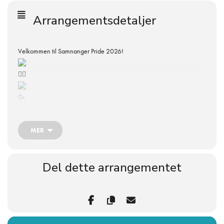
Arrangementsdetaljer
Velkommen til Samnanger Pride 2026!
MER
Paraden og programmet på Bjørkheim vil haldast laurdag 27. juni,
men det vil også vere spennande arrangement i veka som leiar opp
Del dette arrangementet
mot det
Me gler oss til igjen å feire mangfaldet i bygda vår, og håpar mange
glade samningar vil vere med oss på det