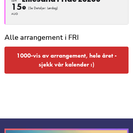
LØR
15
(Se Detaljer: Lørdag)
AUG
Alle arrangement i FRI
1000-vis av arrangement, hele året -
sjekk vår kalender :)