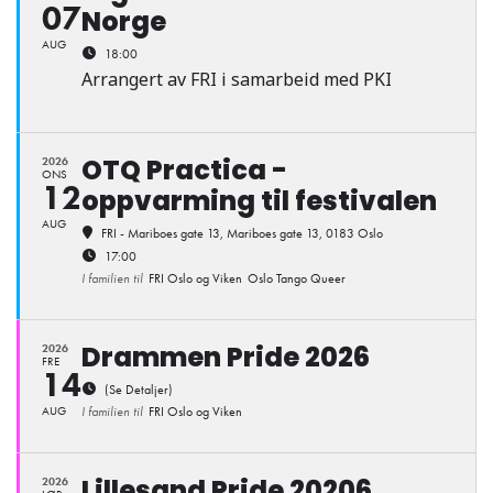
07
Norge
AUG
18:00
Arrangert av FRI i samarbeid med PKI
OTQ Practica -
2026
ONS
12
oppvarming til festivalen
AUG
FRI - Mariboes gate 13
, Mariboes gate 13, 0183 Oslo
17:00
I familien til
FRI Oslo og Viken
Oslo Tango Queer
Drammen Pride 2026
2026
FRE
14
(Se Detaljer)
AUG
I familien til
FRI Oslo og Viken
Lillesand Pride 20206
2026