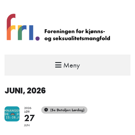
Meny
FRI – foreningen for kjønns- og
seksualitetsmangfold
STÅ OPP FOR RETTEN TIL Å VÆRE FRI
JUNI, 2026
2026
(Se Detaljer: Lørdag)
LØR
27
JUN