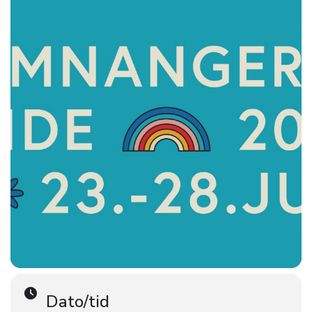
Alle er velkomne, skeive som streite, venar, famile og støttespelarar.
Kom som du er og delta slik du sjølv vil!
Hald av datoen! Meir informasjon og program kjem.
Dato/tid