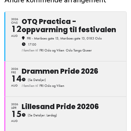
OTQ Practica -
2026
ONS
12
oppvarming til festivalen
AUG
FRI - Mariboes gate 13
, Mariboes gate 13, 0183 Oslo
17:00
I familien til
FRI Oslo og Viken
Oslo Tango Queer
Drammen Pride 2026
2026
FRE
14
(Se Detaljer)
AUG
I familien til
FRI Oslo og Viken
Lillesand Pride 20206
2026
LØR
15
(Se Detaljer: Lørdag)
AUG