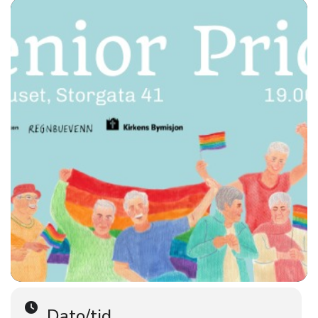
det hele året, se
(og kategori senior).
Første «senior-pride
» lagde FRI Oslo og Viken
sammen med Kirkens bymisjon i 2021. Denne markeringen var
del av NRKs pridefest-sending! Velkommen til senior-pride for
femte gang i 2025.
facebook-
Finn veien til Senior Pride 2025 – se
event
, eller detaljene under
Gratis inngang.
Dato: 19.06.2025
Sted: Pridehuset, Storgata 41, 0183 Oslo – informasjon om
tilgjengelighet kommer
Program og gjester annonseres snart.
Enten du har vært med i kampen i tiår, eller om dette er din
første Pride – du er hjertelig velkommen. Kom som du er – og
bli med på feiringen!
Arrangementsbanner: Akvarellmalte illustrasjoner av lhbti+
Dato/tid
personer som smiler og har Pride-flagg på en lys blå