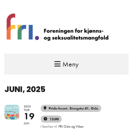
Meny
FRI – foreningen for kjønns- og
seksualitetsmangfold
STÅ OPP FOR RETTEN TIL Å VÆRE FRI
JUNI, 2025
2025
Pride-huset
, Storgata 41, Oslo
TOR
19
12:00
JUN
I familien til
FRI Oslo og Viken