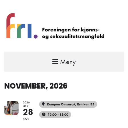
Meny
FRI – foreningen for kjønns- og
seksualitetsmangfold
STÅ OPP FOR RETTEN TIL Å VÆRE FRI
NOVEMBER, 2026
2026
Kampen Omsorg+
, Brinken 35
LØR
28
13:00 - 15:00
NOV