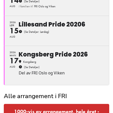
14
(Se Detaljer)
AUG
I familien til
FRI Oslo og Viken
Lillesand Pride 20206
2026
LØR
15
(Se Detaljer: Lørdag)
AUG
Kongsberg Pride 2026
2026
MAN
17
Kongsberg
AUG
(Se Detaljer)
Del av FRI Oslo og Viken
Alle arrangement i FRI
1000-vis av arrangement, hele året -