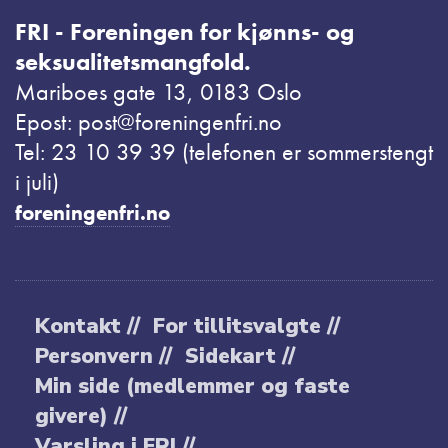
FRI - Foreningen for kjønns- og
seksualitetsmangfold.
Mariboes gate 13, 0183 Oslo
Epost: post@foreningenfri.no
Tel: 23 10 39 39 (telefonen er sommerstengt
i juli)
foreningenfri.no
Kontakt //
For tillitsvalgte //
Personvern //
Sidekart //
Min side (medlemmer og faste
givere) //
Varsling i FRI //