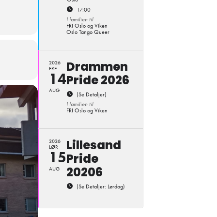
17:00
I familien til
FRI Oslo og Viken
Oslo Tango Queer
Drammen
2026
ter og
FRE
14
Pride 2026
AUG
(Se Detaljer)
eire
I familien til
FRI Oslo og Viken
å Gol
Lillesand
2026
LØR
15
Pride
20206
AUG
(Se Detaljer: Lørdag)