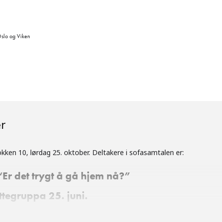
Oslo og Viken
r
kken 10, lørdag 25. oktober. Deltakere i sofasamtalen er:
“Er det trygt å gå hjem nå?”
øttegruppa 25. juni.
sjonsrådgiver i FRI Oslo og Viken
.