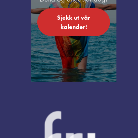
Sjekk ut vår
kalender!