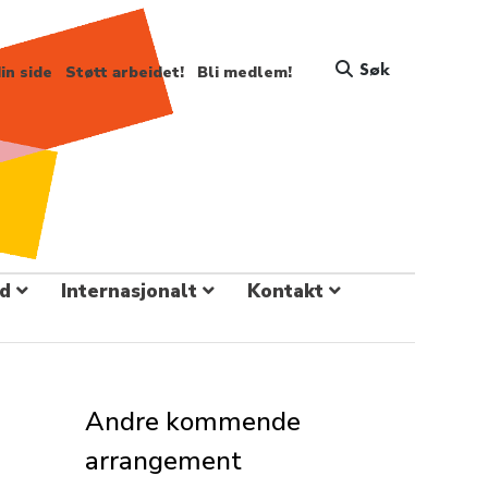
Søk
in side
Støtt arbeidet!
Bli medlem!
d
Internasjonalt
Kontakt
Andre kommende
arrangement