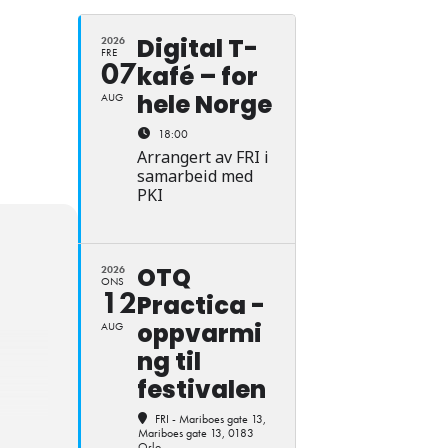
Digital T-
2026
FRE
07
kafé – for
hele Norge
AUG
18:00
Arrangert av FRI i
samarbeid med
PKI
OTQ
2026
ONS
12
Practica -
oppvarmi
AUG
ng til
festivalen
FRI - Mariboes gate 13
,
Mariboes gate 13, 0183
Oslo