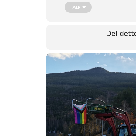
MER
Gol kommunes kommunehus.
Sted:
Gamlevegen 4, 3550 Gol, N
Adresse:
Arrangementet er gratis og åpent for
Del dett
Det blir også paroleverksted og glit
skilter til paraden, samt få litt regnb
Etter sofasamtale og paroleverksted
Hallingdal Pride 20025.
Etter paraden blir det taler og un
Skule.
Bli med å feir mangfold, kjærlighet o
Bilde fra Hallingdal Pride 2022. Foto