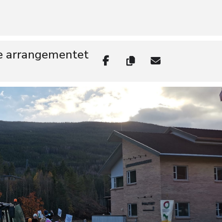
orge.
 alle.
e arrangementet
terstasjon fra 11:00-12:30
Her blir det mulighet for å fikse plaka
uer eller glitter på seg.
 møter vi opp klokken 12:30 utenfor Stim Café for å gå i parade og f
derholdning med The Voice vinner Andrea Bredesen Holm og foredrag p
g fellesskap!
: PRJ/FRI.