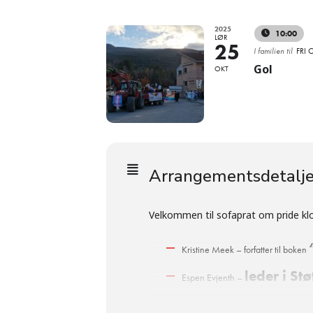
2025
10:00
LØR
25
I familien til
FRI 
Gol
OKT
Arrangementsdetalje
Velkommen til sofaprat om pride klo
Kristine Meek – forfatter til boken
leder i St
Espen Evjenth –
organisa
Antonio Mihajlov –