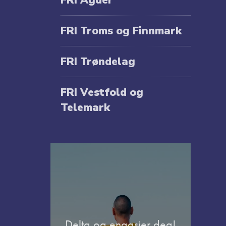
FRI Troms og Finnmark
FRI Trøndelag
FRI Vestfold og
Telemark
Delta og engasjer deg!