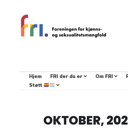
FRI – foreningen for kjønns- og
seksualitetsmangfold
STÅ OPP FOR RETTEN TIL Å VÆRE FRI
Hjem
FRI der du er
Om FRI
Støtt
OKTOBER, 20