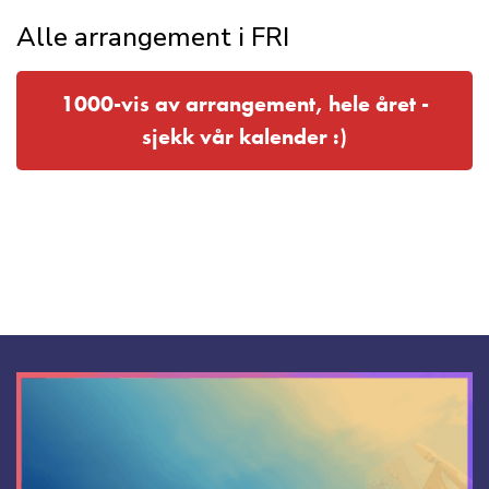
Alle arrangement i FRI
1000-vis av arrangement, hele året -
sjekk vår kalender :)