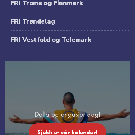
FRI Troms og Finnmark
FRI Trøndelag
FRI Vestfold og Telemark
Delta og engasjer deg!
Sjekk ut vår kalender!