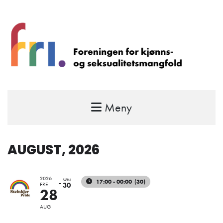
Meny
FRI – foreningen for kjønns- og
seksualitetsmangfold
STÅ OPP FOR RETTEN TIL Å VÆRE FRI
AUGUST, 2026
2026
SØN
17:00 - 00:00
(30)
FRE
30
28
AUG