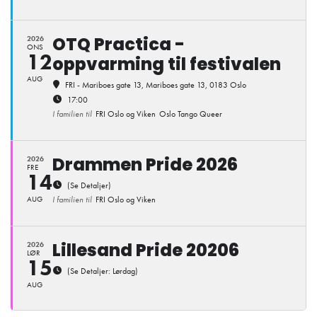
OTQ Practica -
2026
ONS
12
oppvarming til festivalen
AUG
FRI - Mariboes gate 13
, Mariboes gate 13, 0183 Oslo
17:00
I familien til
FRI Oslo og Viken
Oslo Tango Queer
Drammen Pride 2026
2026
FRE
14
(Se Detaljer)
AUG
I familien til
FRI Oslo og Viken
Lillesand Pride 20206
2026
LØR
15
(Se Detaljer: Lørdag)
AUG