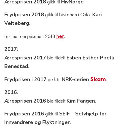
Æresprisen 2018
gikk til
HivNorge
Frydprisen 2018
gikk til biskopen i Oslo,
Kari
Veiteberg
.
her
Les mer om prisene i 2018
.
2017
:
Æresprisen 2017
ble tildelt
Esben Esther Pirelli
Benestad
.
Skam
Frydprisen i 2017
gikk til
NRK-serien
.
2016
:
Æresprisen 2016
ble tildelt
Kim Fangen
.
Frydprisen 2016
gikk til
SEIF – Selvhjelp for
Innvandrere og Flyktninger
.