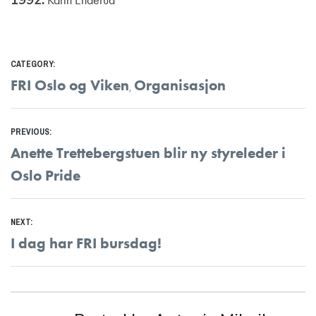
CATEGORY:
FRI Oslo og Viken
Organisasjon
,
Innleggsnavigasjon
PREVIOUS:
Previous
Anette Trettebergstuen blir ny styreleder i
post:
Oslo Pride
NEXT:
Next
I dag har FRI bursdag!
post: