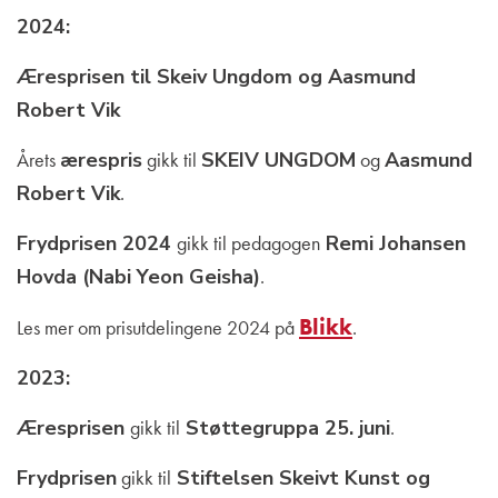
2024:
Æresprisen til Skeiv Ungdom og Aasmund
Robert Vik
Årets
ærespris
gikk til
SKEIV UNGDOM
og
Aasmund
Robert Vik
.
Frydprisen 2024
gikk til pedagogen
Remi Johansen
Hovda (Nabi Yeon Geisha)
.
Blikk
Les mer om prisutdelingene 2024 på
.
2023:
Æresprisen
gikk til
Støttegruppa 25. juni
.
Frydprisen
gikk til
Stiftelsen Skeivt Kunst og