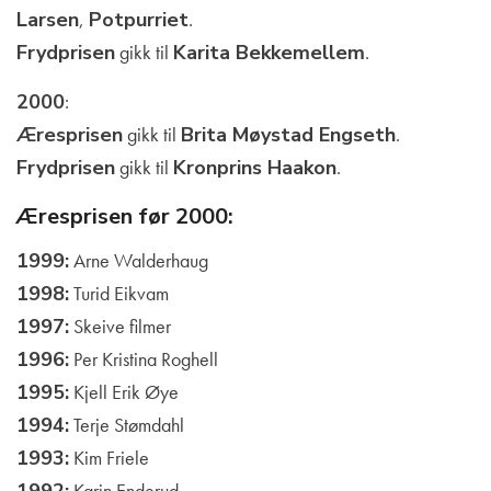
Larsen
,
Potpurriet
.
Frydprisen
gikk til
Karita Bekkemellem
.
2000
:
Æresprisen
gikk til
Brita Møystad Engseth
.
Frydprisen
gikk til
Kronprins Haakon
.
Æresprisen før 2000:
1999:
Arne Walderhaug
1998:
Turid Eikvam
1997:
Skeive filmer
1996:
Per Kristina Roghell
1995:
Kjell Erik Øye
1994:
Terje Stømdahl
1993:
Kim Friele
1992:
Karin Enderud