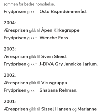
sammen for bedre homohelse.
Frydprisen
gikk til
Oslo Bispedømmeråd
.
2004
:
Æresprisen
gikk til
Åpen Kirkegruppe
.
Frydprisen
gikk til
Wenche Foss
.
2003
:
Æresprisen
gikk til
Svein Skeid
.
Frydprisen
gikk til
J-DIVA Gry Jannicke Jarlum
.
2002
:
Æresprisen
gikk til
Virusgruppa
.
Frydprisen
gikk til
Shabana Rehman
.
2001
:
Æresprisen
gikk til
Sissel Hansen
og
Marianne