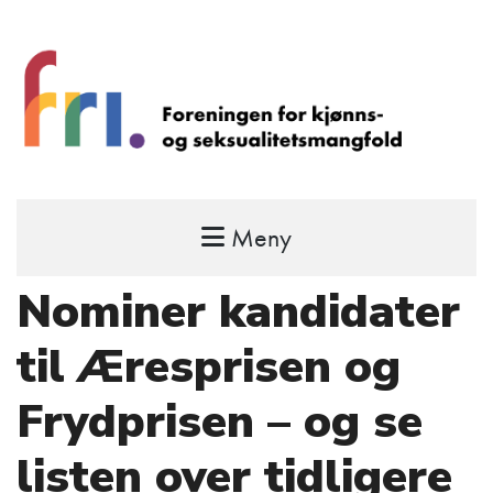
Meny
FRI – foreningen for kjønns- og
seksualitetsmangfold
Nominer kandidater
STÅ OPP FOR RETTEN TIL Å VÆRE FRI
til Æresprisen og
Frydprisen – og se
listen over tidligere