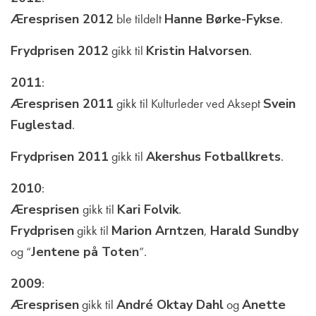
Æresprisen 2012
ble tildelt
Hanne Børke-Fykse
.
Frydprisen 2012
gikk til
Kristin Halvorsen
.
2011
:
Æresprisen 2011
gikk til Kulturleder ved Aksept
Svein
Fuglestad
.
Frydprisen 2011
gikk til
Akershus Fotballkrets
.
2010
:
Æresprisen
gikk til
Kari Folvik
.
Frydprisen
gikk til
Marion Arntzen
,
Harald Sundby
og “
Jentene på Toten
”.
2009
:
Æresprisen
gikk til
André Oktay Dahl
og
Anette