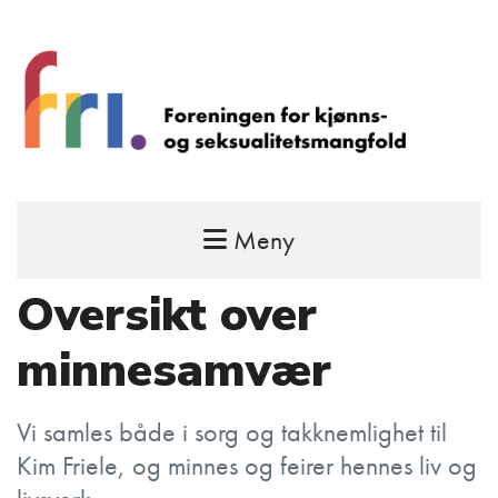
Meny
FRI – foreningen for kjønns- og
seksualitetsmangfold
Oversikt over
STÅ OPP FOR RETTEN TIL Å VÆRE FRI
minnesamvær
Vi samles både i sorg og takknemlighet til
Kim Friele, og minnes og feirer hennes liv og