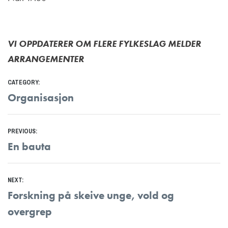
VI OPPDATERER OM FLERE FYLKESLAG MELDER
ARRANGEMENTER
CATEGORY:
Organisasjon
Innleggsnavigasjon
PREVIOUS:
Previous
En bauta
post:
NEXT:
Next
Forskning på skeive unge, vold og
post:
overgrep