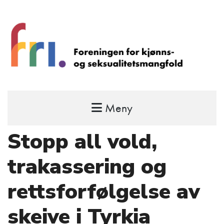
Meny
FRI – foreningen for kjønns- og
seksualitetsmangfold
Stopp all vold,
STÅ OPP FOR RETTEN TIL Å VÆRE FRI
trakassering og
rettsforfølgelse av
skeive i Tyrkia