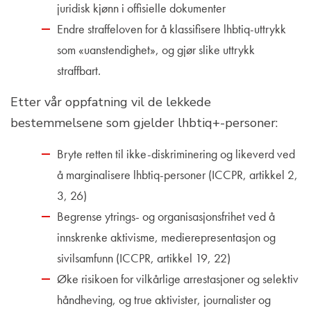
juridisk kjønn i offisielle dokumenter
Endre straffeloven for å klassifisere lhbtiq-uttrykk
som «uanstendighet», og gjør slike uttrykk
straffbart.
Etter vår oppfatning vil de lekkede
bestemmelsene som gjelder lhbtiq+-personer:
Bryte retten til ikke-diskriminering og likeverd ved
å marginalisere lhbtiq-personer (ICCPR, artikkel 2,
3, 26)
Begrense ytrings- og organisasjonsfrihet ved å
innskrenke aktivisme, medierepresentasjon og
sivilsamfunn (ICCPR, artikkel 19, 22)
Øke risikoen for vilkårlige arrestasjoner og selektiv
håndheving, og true aktivister, journalister og