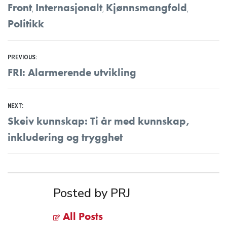
Front
Internasjonalt
Kjønnsmangfold
,
,
,
Politikk
Innleggsnavigasjon
PREVIOUS:
Previous
FRI: Alarmerende utvikling
post:
NEXT:
Next
Skeiv kunnskap: Ti år med kunnskap,
post:
inkludering og trygghet
Posted by PRJ
All Posts