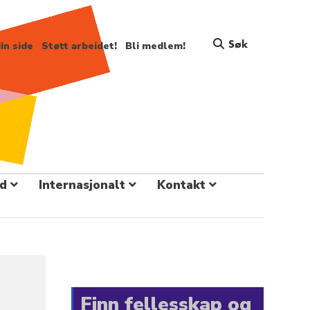
Søk
in side
Støtt arbeidet!
Bli medlem!
d
Internasjonalt
Kontakt
Finn fellesskap og