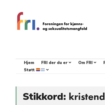
FRI – foreningen for kjønns- og
seksualitetsmangfold
STÅ OPP FOR RETTEN TIL Å VÆRE FRI
Hjem
FRI der du er
Om FRI
Støtt
Stikkord:
kristen