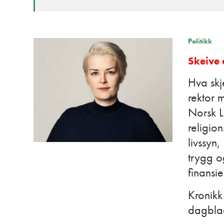
Politikk
Skeive 
Hva skj
rektor 
Norsk L
religions
livssyn
trygg o
finansi
Kronikk
dagbla