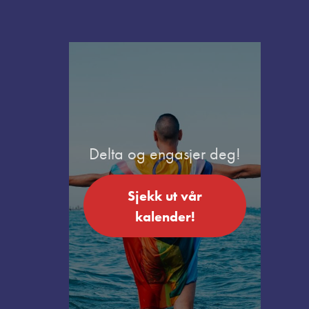
Delta og engasjer deg!
Sjekk ut vår
kalender!