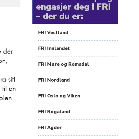
engasjer deg i FRI
– der du er:
FRI Vestland
FRI Innlandet
e der
on,
FRI Møre og Romsdal
ra sitt
FRI Nordland
til en
FRI Oslo og Viken
olen
FRI Rogaland
FRI Agder