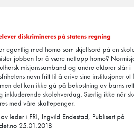
elever diskrimineres på statens regning
er egentlig med homo som skjellsord på en skol
mister jobben for å være nettopp homo? Normisj
uthersk misjonssamband og andre aktører står i
frihetens navn fritt til å drive sine institusjoner ut f
, men det kan ikke gå på bekostning av barns rett 
g inkluderende skolehverdag. Særlig ikke når sk
eres med våre skattepenger.
 av leder i FRI, Ingvild Endestad, Publisert på
det.no 25.01.2018