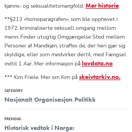
Mer historie
kjønns- og seksualitetsmangfold.
.
**§213 «homoparagrafen», som ble opphevet i
1972, kriminaliserte seksuell omgang mellom
menn: Finder utugtig Omgjængelse Sted mellem
Personer af Mandkjøn, straffes de, der heri gjør sig
skyldige, eller som medvirker dertil, med Fængsel
lovdata.no
indtil 1 Aar. Mer informasjon på
.
skeivtarkiv.no.
*** Kim Friele. Mer om Kim på
CATEGORY:
Nasjonalt
Organisasjon
Politikk
,
,
Innleggsnavigasjon
PREVIOUS:
Previous
Historisk vedtak i Norge: