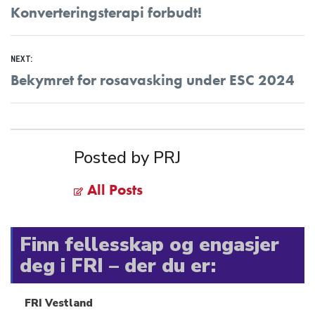
post:
Konverteringsterapi forbudt!
NEXT:
Next
Bekymret for rosavasking under ESC 2024
post:
Posted by PRJ
All Posts
Finn fellesskap og engasjer
deg i FRI – der du er:
FRI Vestland