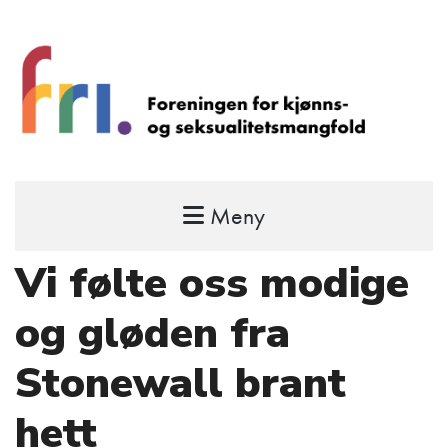
Meny
FRI – foreningen for kjønns- og
seksualitetsmangfold
Vi følte oss modige
STÅ OPP FOR RETTEN TIL Å VÆRE FRI
og gløden fra
Stonewall brant
hett