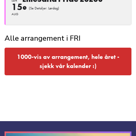
LØR
15
(Se Detaljer: Lørdag)
AUG
Alle arrangement i FRI
1000-vis av arrangement, hele året -
sjekk vår kalender :)