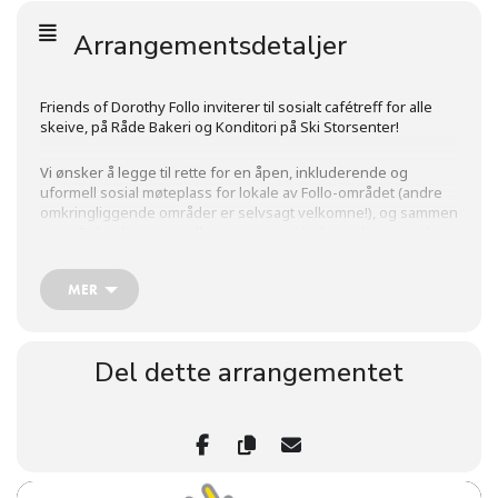
Arrangementsdetaljer
Friends of Dorothy Follo inviterer til sosialt cafétreff for alle
skeive, på Råde Bakeri og Konditori på Ski Storsenter!
Vi ønsker å legge til rette for en åpen, inkluderende og
uformell sosial møteplass for lokale av Follo-området (andre
omkringliggende områder er selvsagt velkomne!), og sammen
gjøre Follo til en mer velkommen og inkluderende region for
alle.
MER
Kanskje du vil utvide bekjentskapskretsen din? Er nyinnflyttet
og ønsket et nytt lokalt skeivt nettverk? Eller bare komme og
slå av en prat?
Del dette arrangementet
Alle er velkomne!
Vi setter oss innerst i lokalene for å sitte litt mer uforstyrret –
bare se etter bordskiltet med regnbue-salamanderen!
Lokalene er tilpasset rullestolbrukere, og du finner mer
Ski
informasjon om lokalene på nettsiden til