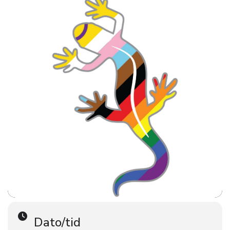
storsenter.
Vi håper på å se så mange som mulig av dere!
Støtt frivilligheten i FRI – hele året!
Engasjer deg som medlem!
Støtt arbeidet – bli med som fast giver!
Dato/tid