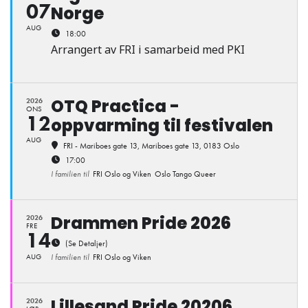
07
Norge
AUG
18:00
Arrangert av FRI i samarbeid med PKI
OTQ Practica -
2026
ONS
12
oppvarming til festivalen
AUG
FRI - Mariboes gate 13
, Mariboes gate 13, 0183 Oslo
17:00
I familien til
FRI Oslo og Viken
Oslo Tango Queer
Drammen Pride 2026
2026
FRE
14
(Se Detaljer)
AUG
I familien til
FRI Oslo og Viken
Lillesand Pride 20206
2026