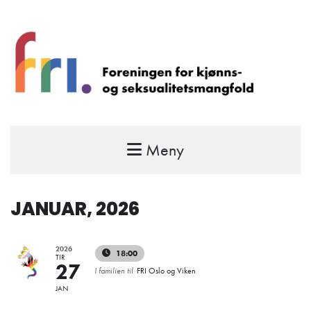
Meny
FRI – foreningen for kjønns- og
seksualitetsmangfold
STÅ OPP FOR RETTEN TIL Å VÆRE FRI
JANUAR, 2026
2026
18:00
TIR
27
I familien til
FRI Oslo og Viken
JAN