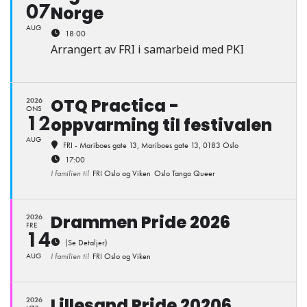
07
Norge
AUG
18:00
Arrangert av FRI i samarbeid med PKI
OTQ Practica -
2026
ONS
12
oppvarming til festivalen
AUG
FRI - Mariboes gate 13
, Mariboes gate 13, 0183 Oslo
17:00
I familien til
FRI Oslo og Viken
Oslo Tango Queer
Drammen Pride 2026
2026
FRE
14
(Se Detaljer)
AUG
I familien til
FRI Oslo og Viken
Lillesand Pride 20206
2026