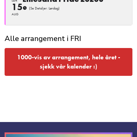
LØR
15
(Se Detaljer: Lørdag)
AUG
Alle arrangement i FRI
1000-vis av arrangement, hele året -
sjekk vår kalender :)