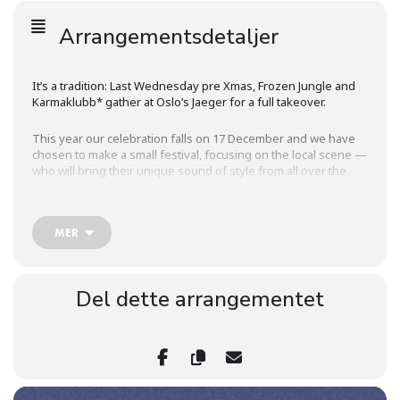
Arrangementsdetaljer
It’s a tradition: Last Wednesday pre Xmas, Frozen Jungle and
Karmaklubb* gather at Oslo’s Jaeger for a full takeover.
This year our celebration falls on 17 December and we have
chosen to make a small festival, focusing on the local scene —
who will bring their unique sound of style from all over the
globe:
Lineup:
MER
> Refel (IRQ/NOR): 22:30–24:00, Garden
Del dette arrangementet
> Sandippa (IND/NOR): 00:00–01:30, Garden
> Nora Mamdu (MAR/NOR): 01:30–03:00, Garden
> ASDFGHJK (SOM/NOR): 22:30–00:00, Basement