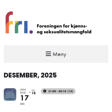
Meny
FRI – foreningen for kjønns- og
seksualitetsmangfold
STÅ OPP FOR RETTEN TIL Å VÆRE FRI
DESEMBER, 2025
2025
TOR
21:00 - 03:10
(18)
ONS
18
17
DEC