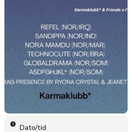
> GLOBAL DRAMA (SOM/NOR): 00:00–01:30, Basement
> Technocute (BRA/NOR): 01:30–03:00, Basement
But that’s not all: We have added even more sparkle to the
program: Presence by the glorious Ryona Crystal (BRA) &
Jeanette (GER)!
Perhaps surprises.
Address: Grensen 9, Oslo. Partly ground level and wheelchair
accessible. ID: 20. CC: 100/150 NOK. ***
in link. ***
As always: Please DM us if you cannot afford a ticket, or if any
concerns regarding the event <3 We will do our best. —
Welcome!
Credits:
Artwork by Frozen Jungle.
Dato/tid