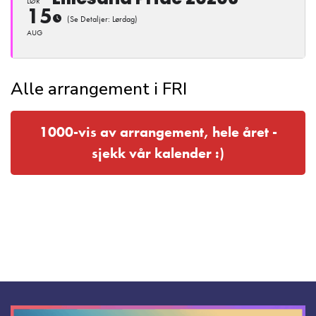
LØR
15
(Se Detaljer: Lørdag)
AUG
Alle arrangement i FRI
1000-vis av arrangement, hele året -
sjekk vår kalender :)