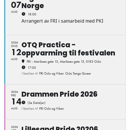
07
Norge
AUG
18:00
Arrangert av FRI i samarbeid med PKI
OTQ Practica -
2026
ONS
12
oppvarming til festivalen
AUG
FRI - Mariboes gate 13
, Mariboes gate 13, 0183 Oslo
17:00
I familien til
FRI Oslo og Viken
Oslo Tango Queer
Drammen Pride 2026
2026
FRE
14
(Se Detaljer)
AUG
I familien til
FRI Oslo og Viken
Lillesand Pride 20206
2026