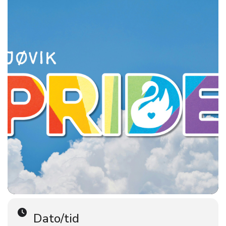
Husk å hente ut billett! Mer info i diskusjon.
● PRIDE AFTERPARTY fra 16:30
Pi-Taket, Quality Hotel Strand, og feir kjærligheten og
mangfoldet med oss. Nyt fantastisk utsikt, deilige snacks,
forfriskende drinker og en feststemt middag mens vår DJ Tiny
sørger for den perfekte stemningen. La oss danse, le og feire
Pride sammen! Alle er velkomne! Sikre deg bord på
www.pitaket.no
♱ ● REGNBUEMESSE
Torsdagen i forkant (4. juni kl 19:00) blir det regnbuemesse i
Gjøvik kirke. Regnbuemesse oppstod på 80-tallet i Åpen
kirkegruppe, et trygt sted for skeive. I dag inviteres alle inn i
fellesskapet, i solidaritet med skeive. Alle er vi en del av
regnbuen
Dato/tid