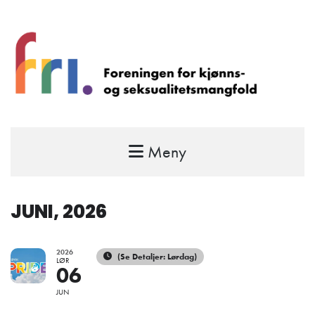
Meny
FRI – foreningen for kjønns- og
seksualitetsmangfold
STÅ OPP FOR RETTEN TIL Å VÆRE FRI
JUNI, 2026
2026
(Se Detaljer: Lørdag)
LØR
06
JUN