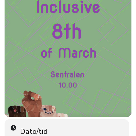
12:00
(Panelsamtale) Kristenkonservativ motstand mot skolens
undervisning om kjønn og seksualitet
Deltakere: Marianne Støle-Nilsen (styreleder Inkluderende
Feminisme-Initiativet), Janicke Heldal (professor i pedagogikk
MF), Christian Lomsdalen (stipendiat i religionsvitenskap, UiB),
Liv-Iren Westnes (Skeivt kristent nettverk)
45 minutter
/Norsk/
13:00
(Bokprat) “Hit, men ikke lenger” (En bok under utarbeidelse)
Deltakere: Malin Kulseth (journalist og forfatter) og Marianne
Støle-Nilsen (styreleder Inkluderende Feminisme-Initiativet)
30 minutter
/Norsk/
Dato/tid