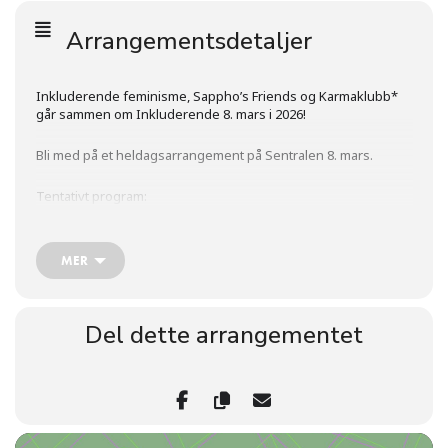
Arrangementsdetaljer
Inkluderende feminisme, Sappho’s Friends og Karmaklubb*
går sammen om Inkluderende 8. mars i 2026!
Bli med på et heldagsarrangement på Sentralen 8. mars.
Tentativt program:
10:00 (10:10)
(Panelsamtale) Community building as a radical practice
MER
Deltakere: Lara Okafor med flere
45 minutter
/English/
Del dette arrangementet
11:00
(Panelsamtale) Sexarbeid – tilgjengelig arbeid?
Deltakere: TBA
45 minutter
/Norsk/