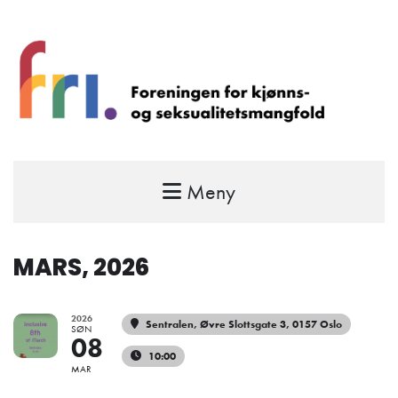
Meny
FRI – foreningen for kjønns- og
seksualitetsmangfold
STÅ OPP FOR RETTEN TIL Å VÆRE FRI
MARS, 2026
2026
Sentralen
, Øvre Slottsgate 3, 0157 Oslo
SØN
08
10:00
MAR