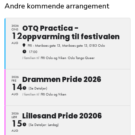
Andre kommende arrangement
OTQ Practica -
2026
ONS
12
oppvarming til festivalen
AUG
FRI - Mariboes gate 13
, Mariboes gate 13, 0183 Oslo
17:00
I familien til
FRI Oslo og Viken
Oslo Tango Queer
Drammen Pride 2026
2026
FRE
14
(Se Detaljer)
AUG
I familien til
FRI Oslo og Viken
Lillesand Pride 20206
2026
LØR
15
(Se Detaljer: Lørdag)
AUG