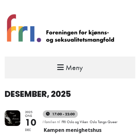
Meny
FRI – foreningen for kjønns- og
seksualitetsmangfold
STÅ OPP FOR RETTEN TIL Å VÆRE FRI
DESEMBER, 2025
2025
17:00 - 22:00
ONS
10
I familien til
FRI Oslo og Viken
Oslo Tango Queer
Kampen menighetshus
DEC