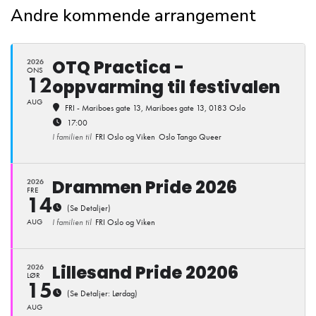
Andre kommende arrangement
OTQ Practica -
2026
ONS
12
oppvarming til festivalen
AUG
FRI - Mariboes gate 13
, Mariboes gate 13, 0183 Oslo
17:00
I familien til
FRI Oslo og Viken
Oslo Tango Queer
Drammen Pride 2026
2026
FRE
14
(Se Detaljer)
AUG
I familien til
FRI Oslo og Viken
Lillesand Pride 20206
2026
LØR
15
(Se Detaljer: Lørdag)
AUG