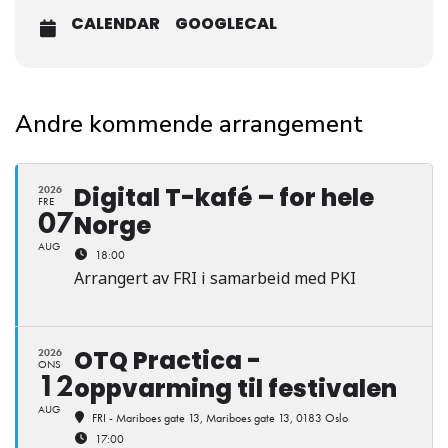
CALENDAR
GOOGLECAL
Andre kommende arrangement
Digital T-kafé – for hele
2026
FRE
07
Norge
AUG
18:00
Arrangert av FRI i samarbeid med PKI
OTQ Practica -
2026
ONS
12
oppvarming til festivalen
AUG
FRI - Mariboes gate 13
, Mariboes gate 13, 0183 Oslo
17:00