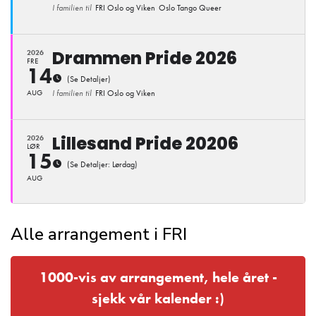
I familien til
FRI Oslo og Viken
Oslo Tango Queer
Drammen Pride 2026
2026
FRE
14
(Se Detaljer)
AUG
I familien til
FRI Oslo og Viken
Lillesand Pride 20206
2026
LØR
15
(Se Detaljer: Lørdag)
AUG
Alle arrangement i FRI
1000-vis av arrangement, hele året -
sjekk vår kalender :)