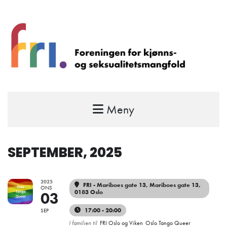
Meny
FRI – foreningen for kjønns- og
seksualitetsmangfold
STÅ OPP FOR RETTEN TIL Å VÆRE FRI
SEPTEMBER, 2025
2025
FRI - Mariboes gate 13
, Mariboes gate 13,
ONS
0183 Oslo
03
17:00 - 20:00
SEP
I familien til
FRI Oslo og Viken
Oslo Tango Queer