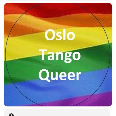
Vi sees i Mariboes gate 13, 1 etg.
Arrangør: Oslo Tango Queer, en aktivitetsgruppe i Fri Oslo
Viken
PRIVATE LESSONS:
Vi er så heldige at Mariano kan tilby privattimer tidligere
samme dag, eller om ettermiddagen lørdagen før. Hvis du er
interessert i det, kan du kontakte han direkte på whatsapp: 34
603 84 70 38 eller mgtango@gmail.com