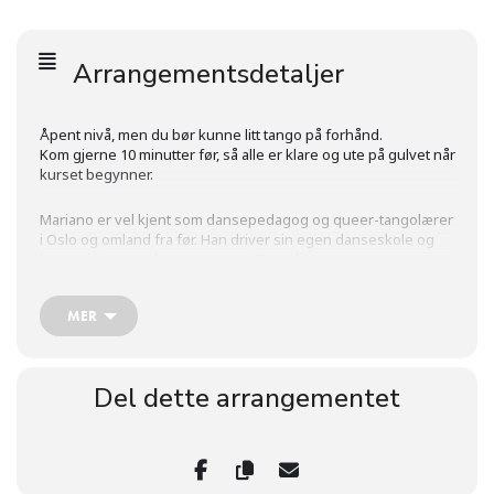
Arrangementsdetaljer
Åpent nivå, men du bør kunne litt tango på forhånd.
Kom gjerne 10 minutter før, så alle er klare og ute på gulvet når
kurset begynner.
Mariano er vel kjent som dansepedagog og queer-tangolærer
i Oslo og omland fra før. Han driver sin egen danseskole og
har praksis som danseterapeut i Barcelona.
For oss holder han denne kvelden undervisning med
påfølgende practica.
MER
Hos oss danser alle med alle, og alle danser begge roller. Vi
legger vekt på et hyggelig og trygt miljø for alle.
Del dette arrangementet
Pris
OTQ medlem: 200,-
Ikke-medlem: 250,-
Betaling på Vipps til #938375 “Oslo Tango Queer”, skriv
kurskveld.