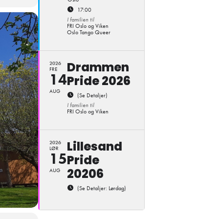
17:00
I familien til
FRI Oslo og Viken
Oslo Tango Queer
Drammen
2026
FRE
14
Pride 2026
AUG
(Se Detaljer)
I familien til
FRI Oslo og Viken
Lillesand
2026
LØR
15
Pride
20206
AUG
(Se Detaljer: Lørdag)