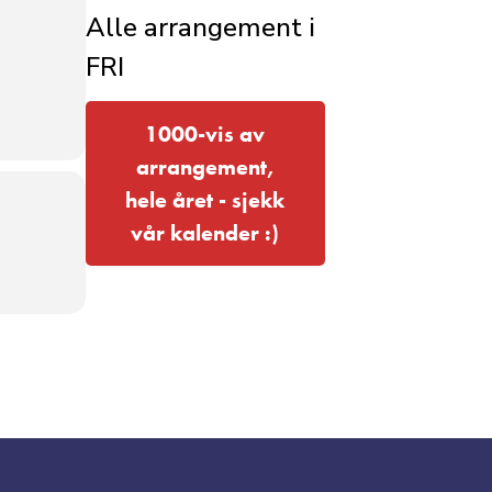
Alle arrangement i
FRI
1000-vis av
arrangement,
hele året - sjekk
vår kalender :)