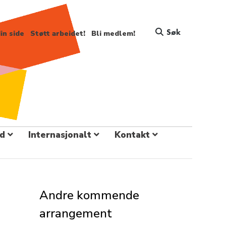
Søk
in side
Støtt arbeidet!
Bli medlem!
d
Internasjonalt
Kontakt
Andre kommende
arrangement