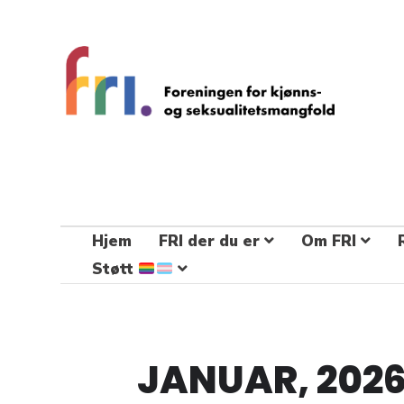
FRI – foreningen for kjønns- og
seksualitetsmangfold
STÅ OPP FOR RETTEN TIL Å VÆRE FRI
Hjem
FRI der du er
Om FRI
Støtt
JANUAR, 202