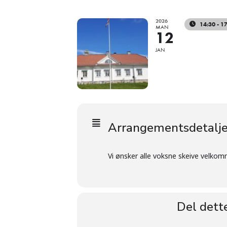
2026
14:30 - 1
MAN
12
JAN
Arrangementsdetalje
Vi ønsker alle voksne skeive velkom
Del dett