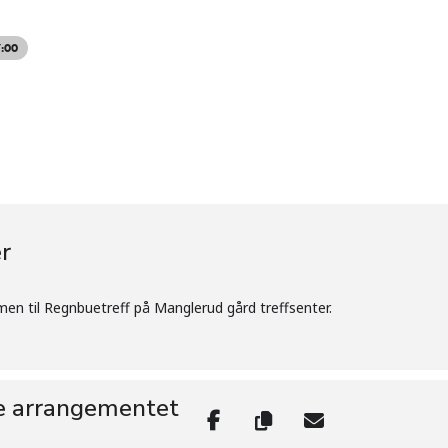
7:00
r
men til Regnbuetreff på Manglerud gård treffsenter.
e arrangementet