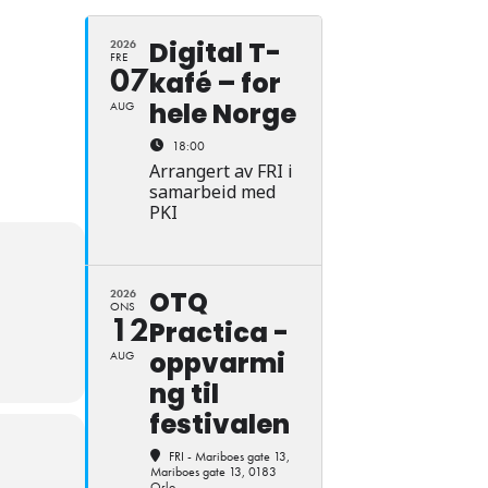
Digital T-
2026
FRE
07
kafé – for
hele Norge
AUG
18:00
Arrangert av FRI i
samarbeid med
PKI
OTQ
2026
ONS
12
Practica -
oppvarmi
AUG
ng til
festivalen
FRI - Mariboes gate 13
,
Mariboes gate 13, 0183
Oslo