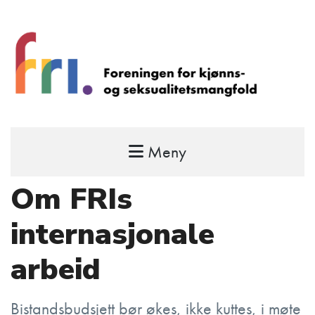
Meny
FRI – foreningen for kjønns- og
seksualitetsmangfold
Om FRIs
STÅ OPP FOR RETTEN TIL Å VÆRE FRI
internasjonale
arbeid
Bistandsbudsjett bør økes, ikke kuttes, i møte