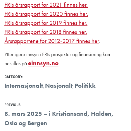
FRIs årsrapport for 2021 finnes her.
FRIs årsrapport for 2020 finnes her.
FRIs årsrapport for 2019 finnes her.
FRIs årsrapport for 2018 finnes her.
Årsrapportene for 2012-2017 finnes her
.
Ytterligere innsyn i FRIs prosjekter og finansiering kan
einnsyn.no
bestilles på
.
CATEGORY:
Internasjonalt
Nasjonalt
Politikk
,
,
Innleggsnavigasjon
PREVIOUS:
Previous
8. mars 2025 – i Kristiansand, Halden,
post:
Oslo og Bergen