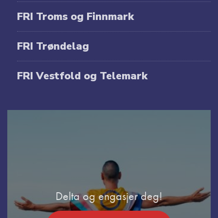
FRI Troms og Finnmark
FRI Trøndelag
FRI Vestfold og Telemark
Delta og engasjer deg!