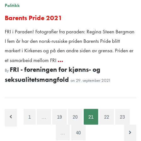
Politikk
Barents Pride 2021
FRI i Paraden! Fotografier fra paraden: Regina Steen Bergman
I fem år har den norsk-russiske priden Barents Pride blitt
markert i Kirkenes og på den andre siden av grensa. Priden er
...
et samarbeid mellom FRI
FRI - foreningen for kjønns- og
By
seksualitetsmangfold
on
29. september 2021
1
…
19
20
21
22
23
…
40