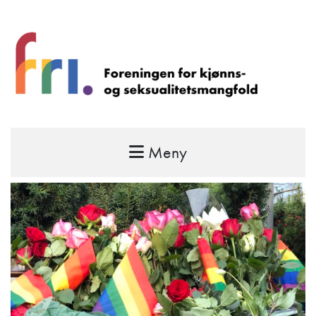
Meny
FRI – foreningen for kjønns- og
seksualitetsmangfold
STÅ OPP FOR RETTEN TIL Å VÆRE FRI