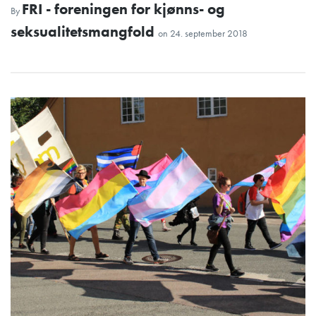
FRI - foreningen for kjønns- og
By
seksualitetsmangfold
on
24. september 2018