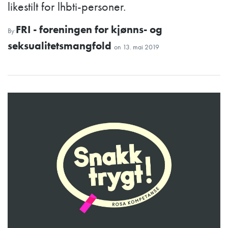
likestilt for lhbti-personer.
FRI - foreningen for kjønns- og
By
seksualitetsmangfold
on
13. mai 2019