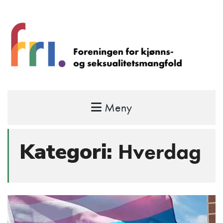
Meny
FRI – foreningen for kjønns- og
seksualitetsmangfold
STÅ OPP FOR RETTEN TIL Å VÆRE FRI
Kategori:
Hverdag