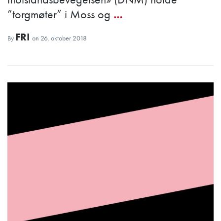
”torgmøter” i Moss og
…
FRI
By
on
26. oktober 2018