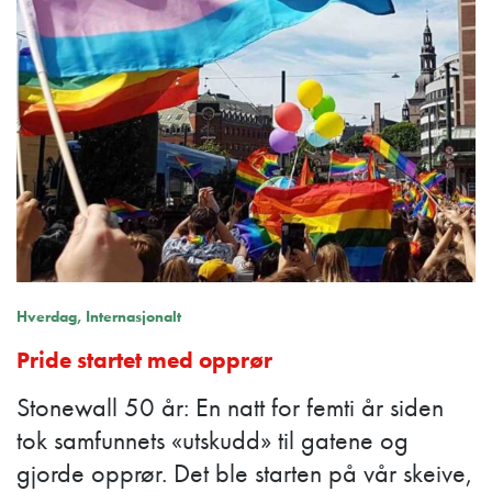
Hverdag
Internasjonalt
Pride startet med opprør
Stonewall 50 år: En natt for femti år siden
tok samfunnets «utskudd» til gatene og
gjorde opprør. Det ble starten på vår skeive,