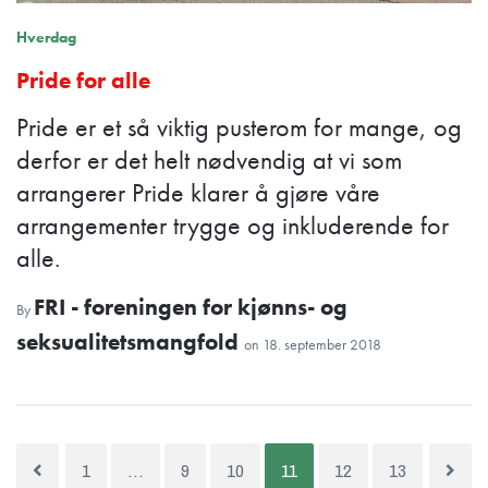
Hverdag
Pride for alle
Pride er et så viktig pusterom for mange, og
derfor er det helt nødvendig at vi som
arrangerer Pride klarer å gjøre våre
arrangementer trygge og inkluderende for
alle.
FRI - foreningen for kjønns- og
By
seksualitetsmangfold
on
18. september 2018
1
…
9
10
11
12
13