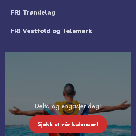
FRI Trøndelag
FRI Vestfold og Telemark
Delta og engasjer deg!
Sjekk ut vår kalender!