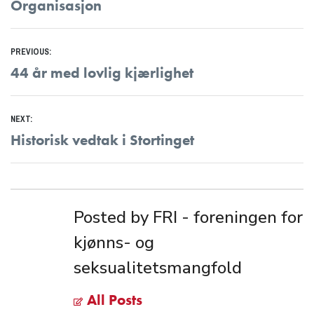
Organisasjon
Innleggsnavigasjon
PREVIOUS:
Previous
44 år med lovlig kjærlighet
post:
NEXT:
Next
Historisk vedtak i Stortinget
post:
Posted by FRI - foreningen for
kjønns- og
seksualitetsmangfold
All Posts