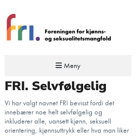
Meny
FRI – foreningen for kjønns- og
seksualitetsmangfold
FRI. Selvfølgelig
STÅ OPP FOR RETTEN TIL Å VÆRE FRI
Vi har valgt navnet FRI bevisst fordi det
innebærer noe helt selvfølgelig og
inkluderer alle, uansett kjønn, seksuell
orientering, kjønnsuttrykk eller hva man liker