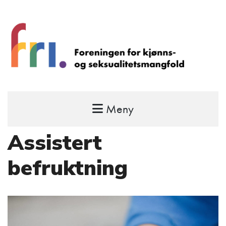
Meny
FRI – foreningen for kjønns- og
seksualitetsmangfold
Assistert
STÅ OPP FOR RETTEN TIL Å VÆRE FRI
befruktning