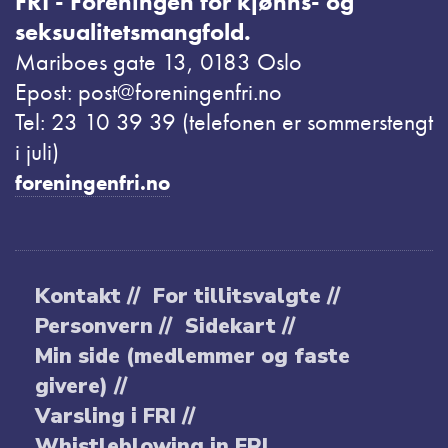
FRI - Foreningen for kjønns- og
seksualitetsmangfold.
Mariboes gate 13, 0183 Oslo
Epost: post@foreningenfri.no
Tel: 23 10 39 39 (telefonen er sommerstengt
i juli)
foreningenfri.no
Kontakt //
For tillitsvalgte //
Personvern //
Sidekart //
Min side (medlemmer og faste
givere) //
Varsling i FRI //
Whistleblowing in FRI